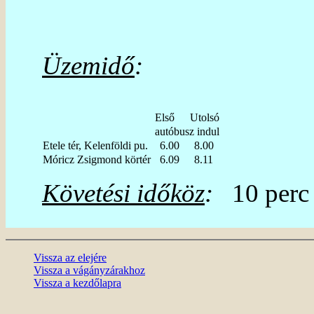
Üzemidő
:
Első
Utolsó
autóbusz indul
Etele tér, Kelenföldi pu.
6.00
8.00
Móricz Zsigmond körtér
6.09
8.11
Követési időköz
:
10 perc
Vissza az elejére
Vissza a vágányzárakhoz
Vissza a kezdőlapra