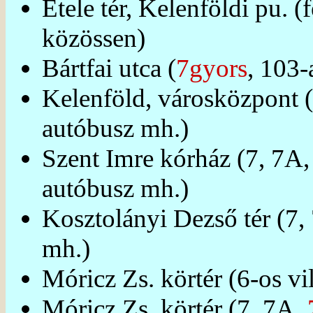
Etele tér, Kelenföldi pu. (
közössen)
Bártfai utca (
7gyors
, 103-
Kelenföld, városközpont 
autóbusz mh.)
Szent Imre kórház (7, 7A
autóbusz mh.)
Kosztolányi Dezső tér (7,
mh.)
Móricz Zs. körtér (6-os vi
Móricz Zs. körtér (7, 7A,