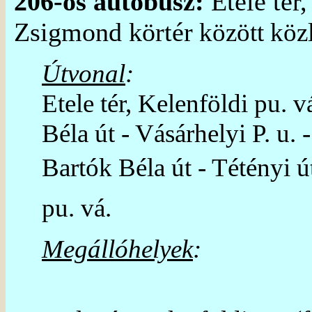
206-os autóbusz:
Etele tér,
Zsigmond körtér
között köz
Útvonal
:
Etele tér, Kelenföldi pu. vá
Béla út - Vásárhelyi P. u. 
Bartók Béla út - Tétényi út 
pu. vá.
Megállóhelyek
: