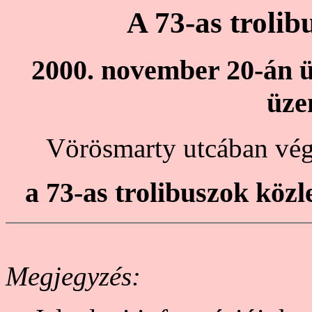
A 73-as trolib
2000. november 20-án 
üze
Vörösmarty utcában vég
a 73-as trolibuszok közl
Megjegyzés: