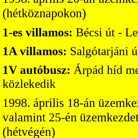
(hétköznapokon)
1-es villamos:
Bécsi út - L
1A villamos:
Salgótarjáni 
1V autóbusz:
Árpád híd me
közlekedik
1998. április 18-án üzemke
valamint 25-én üzemkezdet
(hétvégén)