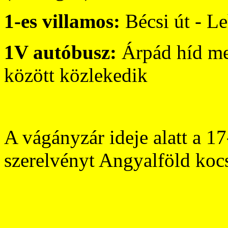
1-es villamos:
Bécsi út - L
1V autóbusz:
Árpád híd me
között közlekedik
A vágányzár ideje alatt a 1
szerelvényt Angyalföld kocs