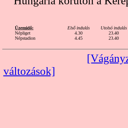
Hungária körúton a Kerep
Üzemidő:
Első indulás
Utolsó indulás
Népliget
4.30
23.40
Népstadion
4.45
23.40
[Vágányz
változások]