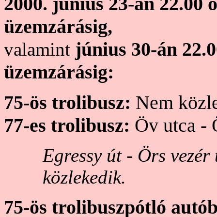
2000. június 23-án 22.00 ó
üzemzárásig,
június 30-án 22.0
valamint
üzemzárásig:
75-ös trolibusz:
Nem közle
77-es trolibusz:
Öv utca - Ö
Egressy út - Örs vezér 
közlekedik.
75-ös trolibuszpótló autó