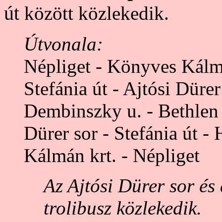
út
között közlekedik.
Útvonala:
Népliget - Könyves Kálmá
Stefánia út - Ajtósi Düre
Dembinszky u. - Bethlen G
Dürer sor - Stefánia út -
Kálmán krt. - Népliget
Az Ajtósi Dürer sor és 
trolibusz közlekedik.