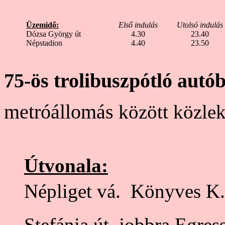
Üzemidő:
Első indulás
Utolsó indulás
Dózsa György út
4.30
23.40
Népstadion
4.40
23.50
75-ös trolibuszpótló autó
metróállomás
között közlek
Útvonala:
Népliget vá.  Könyves K. 
Stefánia út  jobbra Egres