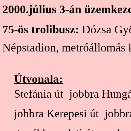
2000.július 3-án üzemkezd
75-ös trolibusz:
Dózsa Györ
Népstadion, metróállomás
k
Útvonala:
Stefánia út  jobbra Hungá
jobbra Kerepesi út  jobbra