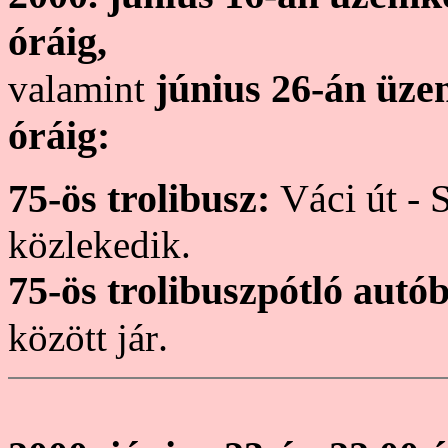
óráig,
június 26-án üze
valamint
óráig:
75-ös trolibusz:
Váci út - 
közlekedik.
75-ös trolibuszpótló autó
.
között jár