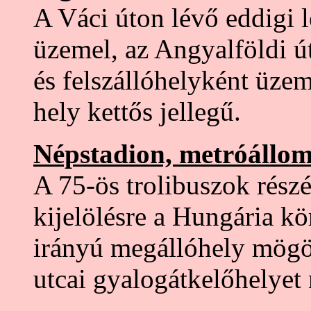
A Váci úton lévő eddigi 
üzemel, az Angyalföldi ú
és felszállóhelyként üzem
hely kettős jellegű.
Népstadion, metróállom
A 75-ös trolibuszok részér
kijelölésre a Hungária kö
irányú megállóhely mögö
utcai gyalogátkelőhelyet