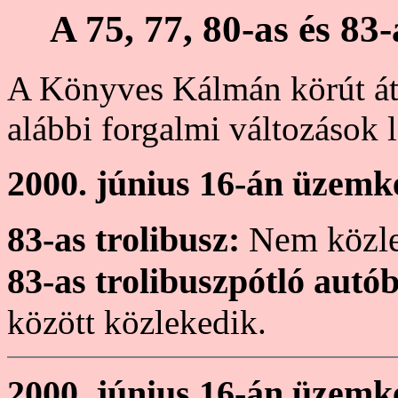
A 75, 77, 80-as és 83
A Könyves Kálmán körút át
alábbi forgalmi változások 
2000. június 16-án üzemke
83-as trolibusz:
Nem közle
83-as trolibuszpótló autó
között közlekedik.
2000. június 16-án üzemk