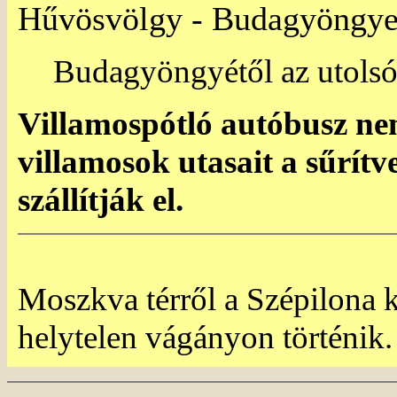
Hűvösvölgy - Budagyöngy
Budagyöngyétől az utolsó 
Villamospótló autóbusz nem
villamosok utasait a sűrít
szállítják el.
Moszkva térről a Szépilona k
helytelen vágányon történik.