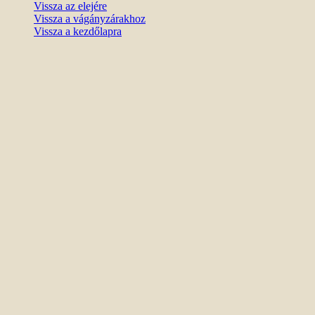
Vissza az elejére
Vissza a vágányzárakhoz
Vissza a kezdőlapra