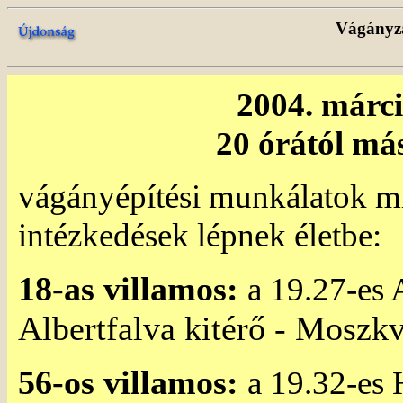
Vágányzá
2004. márci
20 órától má
vágányépítési munkálatok mi
intézkedések lépnek életbe:
18-as villamos:
a 19.27-es A
Albertfalva kitérő - Moszk
56-os villamos:
a 19.32-es 