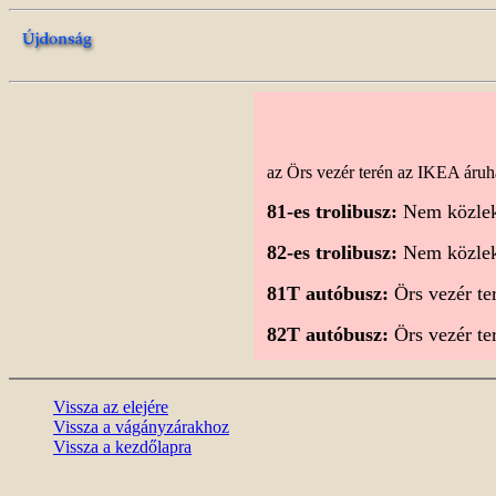
az Örs vezér terén az IKEA áruhá
81-es trolibusz:
Nem közlek
82-es trolibusz:
Nem közlek
81T autóbusz:
Örs vezér ter
82T autóbusz:
Örs vezér ter
Vissza az elejére
Vissza a vágányzárakhoz
Vissza a kezdőlapra