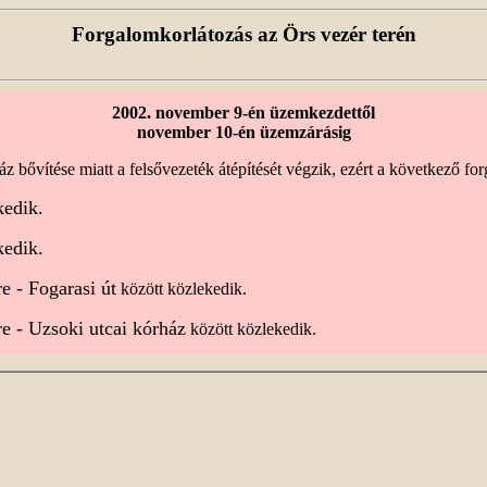
Forgalomkorlátozás az Örs vezér terén
2002. november 9-én üzemkezdettől
november 10-én üzemzárásig
z bővítése miatt a felsővezeték átépítését végzik, ezért a következő for
edik.
edik.
e - Fogarasi út
között közlekedik.
e - Uzsoki utcai kórház
között közlekedik.