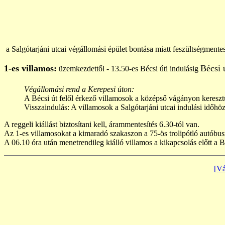
a Salgótarjáni utcai végállomási épület bontása miatt feszültségmentes
1-es villamos:
Bécsi ú
üzemkezdettől - 13.50-es Bécsi úti indulásig
Végállomási rend a Kerepesi úton:
A Bécsi út felől érkező villamosok a középső vágányon keresztül
Visszaindulás: A villamosok a Salgótarjáni utcai indulási időhöz
A reggeli kiállást biztosítani kell, árammentesítés 6.30-tól van.
Az 1-es villamosokat a kimaradó szakaszon a 75-ös trolipótló autóbus
A 06.10 óra után menetrendileg kiálló villamos a kikapcsolás előtt a B
[Vá