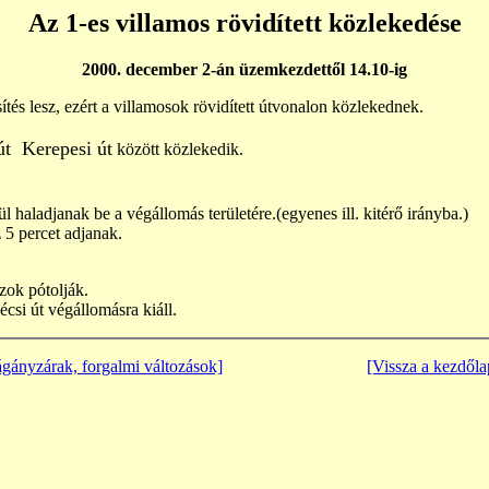
Az 1-es villamos rövidített közlekedése
2000. december 2-án üzemkezdettől 14.10-ig
ítés lesz, ezért a villamosok rövidített útvonalon közlekednek.
t  Kerepesi út
között közlekedik.
 haladjanak be a végállomás területére.(egyenes ill. kitérő irányba.)
 5 percet adjanak.
zok pótolják.
écsi út végállomásra kiáll.
gányzárak, forgalmi változások]
[Vissza a kezdőla