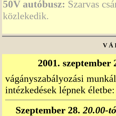
50V autóbusz:
Szarvas csár
közlekedik.
V Á 
2001. szeptember 2
vágányszabályozási munkála
intézkedések lépnek életbe:
Szeptember 28.
20.00-tó