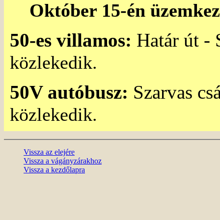
Október 15-én üzemkez
50-es villamos:
Határ út - 
közlekedik.
50V autóbusz:
Szarvas csá
közlekedik.
Vissza az elejére
Vissza a vágányzárakhoz
Vissza a kezdőlapra