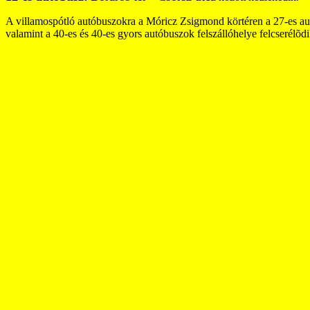
A villamospótló autóbuszokra a Móricz Zsigmond körtéren a 27-es autó
valamint a 40-es és 40-es gyors autóbuszok felszállóhelye felcserélõdi