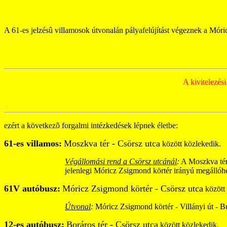
A 61-es jelzésû villamosok útvonalán pályafelújítást végeznek a Móri
A kivitelezés
ezért a következõ forgalmi intézkedések lépnek életbe:
61-es villamos:
Moszkva tér - Csörsz utca
között közlekedik.
Végállomási rend a Csörsz utcánál
:
A Moszkva tér 
jelenlegi Móricz Zsigmond körtér irányú megállóhely
61V autóbusz:
Móricz Zsigmond körtér - Csörsz utca
között 
Útvonal
:
Móricz Zsigmond körtér - Villányi út - Bud
12-es autóbusz:
Boráros tér - Csörsz utca
között közlekedik.