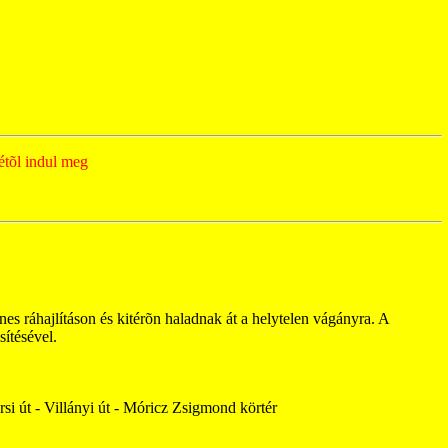
étõl indul meg
es ráhajlításon és kitérõn haladnak át a helytelen vágányra. A
sítésével.
rsi út - Villányi út - Móricz Zsigmond körtér