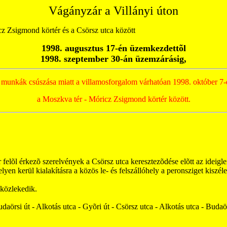
Vágányzár a Villányi úton
cz Zsigmond körtér és a Csörsz utca között
1998. augusztus 17-én üzemkezdettõl
1998. szeptember 30-án üzemzárásig,
i munkák csúszása miatt a villamosforgalom várhatóan 1998. október 7-
a Moszkva tér - Móricz Zsigmond körtér között.
felõl érkezõ szerelvények a Csörsz utca keresztezõdése elõtt az ideiglen
en kerül kialakításra a közös le- és felszállóhely a peronsziget kiszéle
közlekedik.
aörsi út - Alkotás utca - Gyõri út - Csörsz utca - Alkotás utca - Budaö