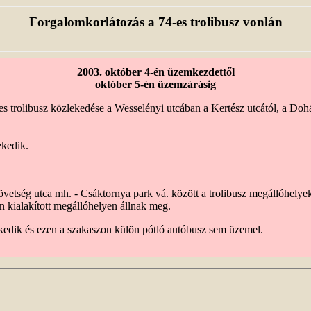
Forgalomkorlátozás a 74-es trolibusz vonlán
2003. október 4-én üzemkezdettől
október 5-én üzemzárásig
 trolibusz közlekedése a Wesselényi utcában a Kertész utcától, a Dohá
ekedik.
vetség utca mh. - Csáktornya park vá. között a trolibusz megállóhelyek
n kialakított megállóhelyen állnak meg.
lekedik és ezen a szakaszon külön pótló autóbusz sem üzemel.