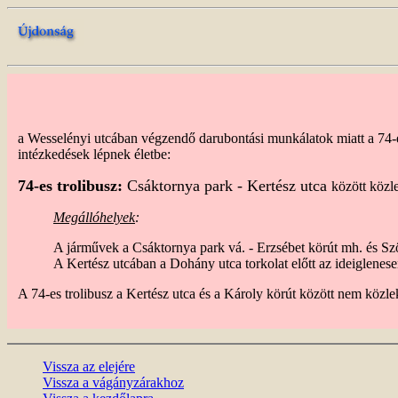
a Wesselényi utcában végzendő darubontási munkálatok miatt a 74-es
intézkedések lépnek életbe:
74-es trolibusz:
Csáktornya park - Kertész utca
között közl
Megállóhelyek
:
A járművek a Csáktornya park vá. - Erzsébet körút mh. és Szö
A Kertész utcában a Dohány utca torkolat előtt az ideiglenese
A 74-es trolibusz a Kertész utca és a Károly körút között nem köz
Vissza az elejére
Vissza a vágányzárakhoz