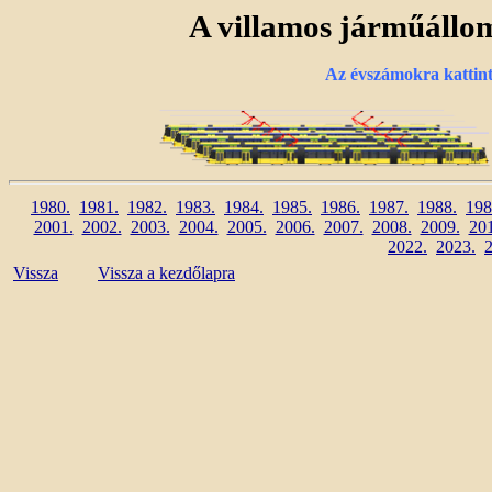
A villamos járműállo
Az évszámokra kattintv
1980.
1981.
1982.
1983.
1984.
1985.
1986.
1987.
1988.
198
2001.
2002.
2003.
2004.
2005.
2006.
2007.
2008.
2009.
20
2022.
2023.
Vissza
Vissza a kezdőlapra