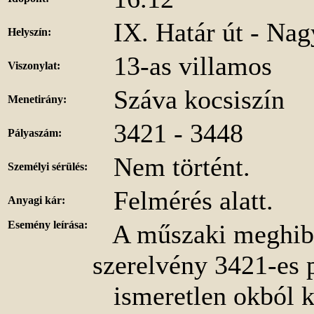
IX. Határ út - Nagy
Helyszín:
13-as villamos
Viszonylat:
Száva kocsiszín
Menetirány:
3421 - 3448
Pályaszám:
Nem történt.
Személyi sérülés:
Felmérés alatt.
Anyagi kár:
Esemény leírása:
A műszaki meghibás
szerelvény 3421-es p
ismeretlen okból ki