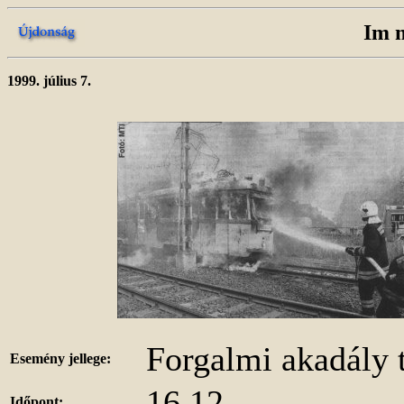
Im 
1999. július 7.
Forgalmi akadály t
Esemény jellege:
16.12
Időpont: