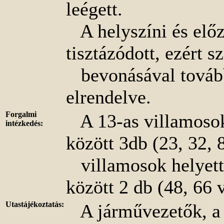
leégett.
A helyszíni és előz
tisztázódott, ezért s
bevonásával tovább
elrendelve.
Forgalmi
A 13-as villamosok 
intézkedés:
között 3db (23, 32, 8
villamosok helyett 
között 2 db (48, 66 
Utastájékoztatás:
A járművezetők, a 2