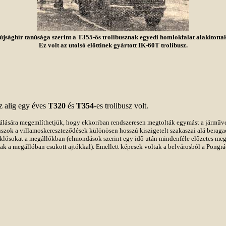
újsághír tanúsága szerint a T355-ös trolibusznak egyedi homlokfalat alakítottak
Ez volt az utolsó előttinek gyártott IK-60T trolibusz.
az alig egy éves
T320
és
T354
-es trolibusz volt.
rálására megemlíthetjük, hogy ekkoriban rendszeresen megtolták egymást a járműv
uszok a villamoskereszteződések különösen hosszú kiszigetelt szakaszai alá beraga
uklósokat a megállókban (elmondások szerint egy idő után mindenféle előzetes meg
k a megállóban csukott ajtókkal). Emellett képesek voltak a belvárosból a Pongrác 