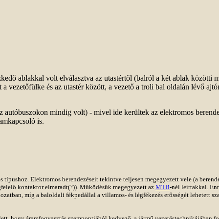
kedő ablakkal volt elválasztva az utastértől (balról a két ablak közötti
 a vezetőfülke és az utastér között, a vezető a troli bal oldalán lévő ajtó
(az autóbuszokon mindig volt) - mivel ide kerültek az elektromos berend
ramkapcsoló is.
es típushoz. Elektromos berendezéseit tekintve teljesen megegyezett vele (a beren
gfelelő kontaktor elmaradt(?)). Működésük megegyezett az
MTB
-nél leírtakkal. En
zatban, míg a baloldali fékpedállal a villamos- és légfékezés erősségét lehetett s
lett, hogy áramfogyasztás szempontjából kedvező, a jármű vezetéstechnikájában fo