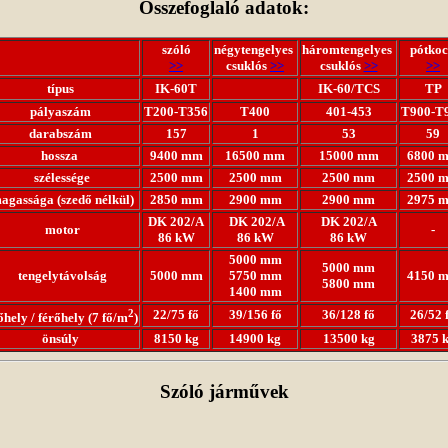
Összefoglaló adatok:
szóló
négytengelyes
háromtengelyes
pótkoc
>>
csuklós
>>
csuklós
>>
>>
típus
IK-60T
IK-60/TCS
TP
pályaszám
T200-T356
T400
401-453
T900-T
darabszám
157
1
53
59
hossza
9400 mm
16500 mm
15000 mm
6800 
szélessége
2500 mm
2500 mm
2500 mm
2500 
gassága (szedő nélkül)
2850 mm
2900 mm
2900 mm
2975 
DK 202/A
DK 202/A
DK 202/A
motor
-
86 kW
86 kW
86 kW
5000 mm
5000 mm
tengelytávolság
5000 mm
5750 mm
4150 
5800 mm
1400 mm
2
22/75 fő
39/156 fő
36/128 fő
26/52 
hely / férőhely (7 fő/m
)
önsúly
8150 kg
14900 kg
13500 kg
3875 
Szóló járművek