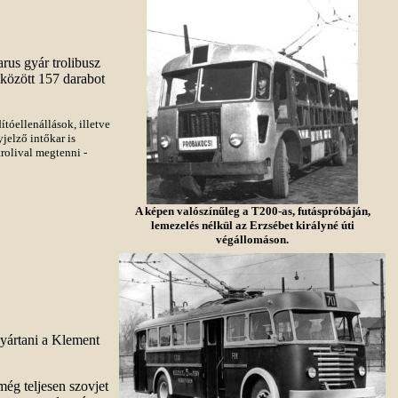
arus gyár trolibusz
 között 157 darabot
ítóellenállások, illetve
jelző intőkar is
rolival megtenni -
A képen valószínűleg a T200-as, futáspróbáján,
lemezelés nélkül az Erzsébet királyné úti
végállomáson.
gyártani a Klement
még teljesen szovjet