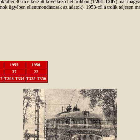
któber 30-ra elkészült következő hét troliban (
T201
-
T207
) már magya
mok ügyében ellentmondásosak az adatok). 1953-tól a trolik teljesen 
1955.
1956.
37
22
97
T298-T334
T335-T356