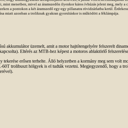
, mint menetben, mivel az áramszedőn ilyenkor káros ívhúzás jelent meg, mely a cs
 ezeken a pontokon a két áramszedő egy-egy pillanatra rövidzárlatba kerül. Érdeke
ása miatt azonban a troliknak gyakran gyorsításkor is működött a féklámpája.
ású akkumulátor üzemelt, amit a motor hajtótengelyére felszerelt dinamó 
apcsolta). Eltérés az MTB-hez képest a motoros ablaktörlő felszerelés
ny tekerése erősen terhelte. Álló helyzetben a kormány meg sem volt m
K-60T trolibuszt hölgyek is el tudták vezetni. Megjegyzendő, hogy a tr
erével).