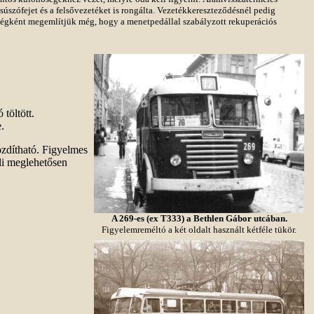
úszófejet és a felsővezetéket is rongálta. Vezetékkereszteződésnél pedig
sségként megemlítjük még, hogy a menetpedállal szabályzott rekuperációs
töltött.
e.
ozdítható. Figyelmes
oli meglehetősen
A 269-es (ex T333) a Bethlen Gábor utcában.
Figyelemreméltó a két oldalt használt kétféle tükör.