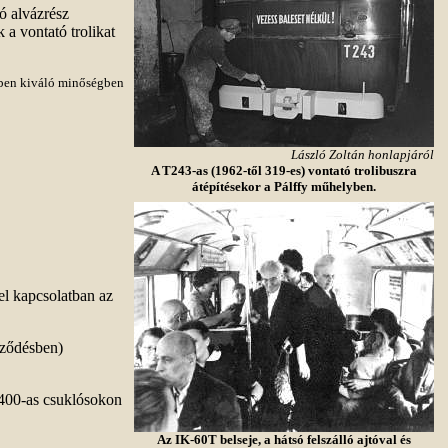
ó alvázrész
 a vontató trolikat
gyben kiváló minőségben
László Zoltán honlapjáról
A T243-as (1962-től 319-es) vontató trolibuszra
átépítésekor a Pálffy műhelyben.
zel kapcsolatban az
eződésben)
a 400-as csuklósokon
Az IK-60T belseje, a hátsó felszálló ajtóval és