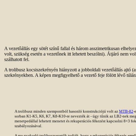
A vezetőállás egy sötét színű fallal és három asszimetrikusan elhelyez
volt, szükség esetén a vezetőnek itt lehetett beszólni). Átjáró nem volt
szálhatott fel.
A trolibusz kocsiszekrényén hiányzott a jobboldali vezetőállás ajtó 
szekrényekben. A képen megfigyelhető a vezető feje fölött lévő túlá
A trolibusz minden szempontból hasonló konstrukciójú volt az
MTB-82
-
sorban K1-K5, K6, K7, K8-K10-re nevezték át - úgy tűnik az LB2-nek me
menetpedállal lehetett menetet és rekuperációs fékezést kapcsolni 8+3 foko
szabályozásával.
A ma gyakorló trolibuszvezetők tudják, hogy a rekuperációs fékezés amel