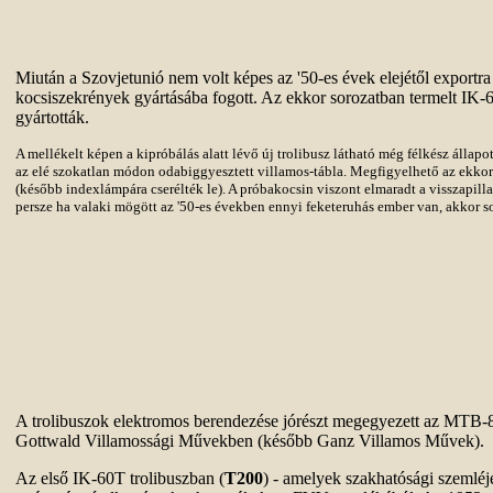
Miután a Szovjetunió nem volt képes az '50-es évek elejétől exportra 
kocsiszekrények gyártásába fogott. Az ekkor sorozatban termelt IK-60
gyártották.
A mellékelt képen a kipróbálás alatt lévő új trolibusz látható még félkész állapo
az elé szokatlan módon odabiggyesztett villamos-tábla. Megfigyelhető az ekkori
(később indexlámpára cserélték le). A próbakocsin viszont elmaradt a visszapill
persze ha valaki mögött az '50-es években ennyi feketeruhás ember van, akkor so
A trolibuszok elektromos berendezése jórészt megegyezett az MTB-82
Gottwald Villamossági Művekben (később Ganz Villamos Művek).
Az első IK-60T trolibuszban (
T200
) - amelyek szakhatósági szemléje