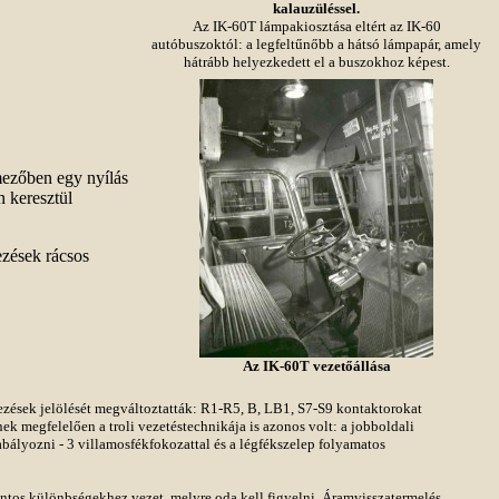
kalauzüléssel.
Az IK-60T lámpakiosztása eltért az IK-60
autóbuszoktól: a legfeltűnőbb a hátsó lámpapár, amely
hátrább helyezkedett el a buszokhoz képest.
 mezőben egy nyílás
n keresztül
ezések rácsos
Az IK-60T vezetőállása
dezések jelölését megváltoztatták: R1-R5, B, LB1, S7-S9 kontaktorokat
nek megfelelően a troli vezetéstechnikája is azonos volt: a jobboldali
zabályozni - 3 villamosfékfokozattal és a légfékszelep folyamatos
ntos különbségekhez vezet, melyre oda kell figyelni. Áramvisszatermelés