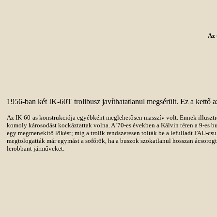
Az 
1956-ban két IK-60T trolibusz javíthatatlanul megsérült. Ez a kettő 
Az IK-60-as konstrukciója egyébként meglehetősen masszív volt. Ennek illuszt
komoly károsodást kockáztattak volna. A '70-es években a Kálvin téren a 9-es b
egy megmenekítő lökést; míg a trolik rendszeresen tolták be a lefulladt FAÜ-cs
megtologatták már egymást a sofőrök, ha a buszok szokatlanul hosszan ácsorogta
lerobbant járműveket.