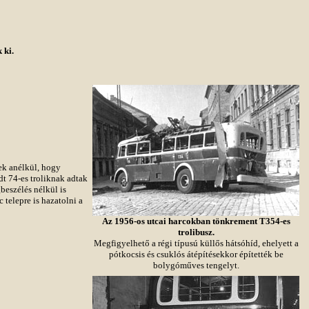
 ki.
ek anélkül, hogy
dt 74-es troliknak adtak
beszélés nélkül is
telepre is hazatolni a
Az 1956-os utcai harcokban tönkrement T354-es
trolibusz.
Megfigyelhető a régi típusú küllős hátsóhíd, ehelyett a
pótkocsis és csuklós átépítésekkor építették be
bolygóműves tengelyt.