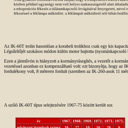
közben például ugyanúgy nem volt helyes szakaszszigetelő alatt áthaladni
a rekuperációs fékezés a túláramkapcsoló levágásával fenyegetett, mivel
fékezéssel a féklámpa működött: a féklámpát működtető relé hibás beállít
Az IK-60T trolin hasonlóan a korabeli trolikhoz csak egy kis kapacit
Légsűrítőjét szokásos módon külön motor hajtotta (nyomáskapcsoló k
Ezen a járművön is hiányzott a kormányrásegítés, a vezetőt a kormá
vezetéssel azonban ez kompenzálható volt: ezt bizonyítja, hogy az I
fordulékony volt, 8 méteren fordult (szemben az IK-260-asok 11 mét
A szóló IK-60T típus selejtezésére 1967-75 között került sor.
év
1967.
1968.
1969.
1972.
1973.
1975.
selejtezett járművek száma
16
27
10
16
26
6