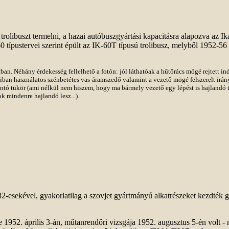
trolibuszt termelni, a hazai autóbuszgyártási kapacitásra alapozva az Ik
 típustervei szerint épült az IK-60T típusú trolibusz, melyből 1952-56
tban. Néhány érdekesség fellelhető a fotón: jól láthatóak a hűtőrács mögé rejtett ind
ban használatos szénbetétes vas-áramszedő valamint a vezető mögé felszerelt irány
antó tükör (ami nélkül nem hiszem, hogy ma bármely vezető egy lépést is hajlandó t
k mindenre hajlandó lesz...).
-esekével, gyakorlatilag a szovjet gyártmányú alkatrészeket kezdték 
 1952. április 3-án, műtanrendőri vizsgája 1952. augusztus 5-én volt - 