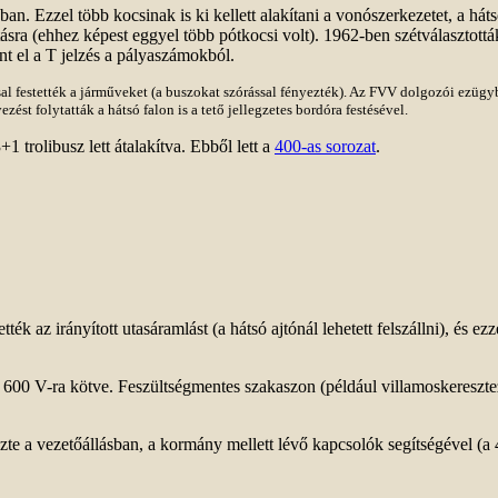
. Ezzel több kocsinak is ki kellett alakítani a vonószerkezetet, a háts
ásra (ehhez képest eggyel több pótkocsi volt). 1962-ben szétválasztották
űnt el a T jelzés a pályaszámokból.
al festették a járműveket (a buszokat szórással fényezték). Az FVV dolgozói ezü
ést folytatták a hátsó falon is a tető jellegzetes bordóra festésével.
+1 trolibusz lett átalakítva. Ebből lett a
400-as sorozat
.
k az irányított utasáramlást (a hátsó ajtónál lehetett felszállni), és ez
k 600 V-ra kötve. Feszültségmentes szakaszon (például villamoskereszt
ezte a vezetőállásban, a kormány mellett lévő kapcsolók segítségével (