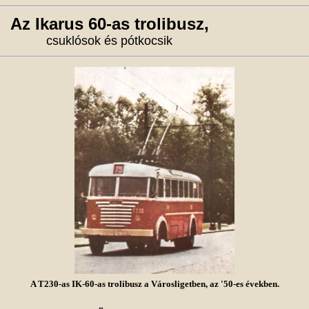
Az Ikarus 60-as trolibusz,
csuklósok és pótkocsik
A T230-as IK-60-as trolibusz a Városligetben, az '50-es években.