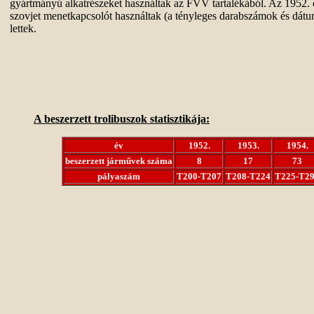
gyártmányú alkatrészeket használtak az FVV tartalékából. Az 1952. o
szovjet menetkapcsolót használtak (a tényleges darabszámok és dátu
lettek.
A beszerzett trolibuszok statisztikája:
év
1952.
1953.
1954.
beszerzett járművek száma
8
17
73
pályaszám
T200-T207
T208-T224
T225-T2