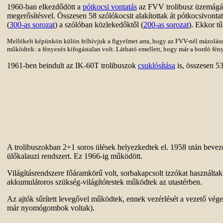
1960-ban elkezdődött a
pótkocsi vontatás
az FVV trolibusz üzemágában
megerősítésvel. Összesen 58 szólókocsit alakítottak át pótkocsivontat
(
300-as sorozat
) a szólóban közlekedőktől (
200-as sorozat
). Ekkor t
Mellékelt képünkön külön felhívjuk a figyelmet arra, hogy az FVV-nél mázoláss
működtek: a fényezés kifogástalan volt. Látható emellett, hogy már a bordó fényez
1961-ben beindult az IK-60T trolibuszok
csuklósítása
is, összesen 53
A trolibuszokban 2+1 soros ülések helyezkedtek el. 1958 után bevezetté
ülőkalauzi rendszert. Ez 1966-ig működött.
Világításrendszere főáramkörű volt, sorbakapcsolt izzókat használta
akkumulátoros szükség-világítótestek működtek az utastérben.
Az ajtók sűrített levegővel működtek, ennek vezérlését a vezető vég
már nyomógombok voltak).