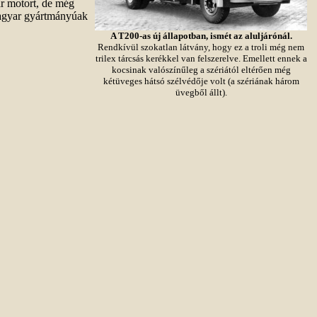
r motort, de még
magyar gyártmányúak
A T200-as új állapotban, ismét az aluljárónál.
Rendkívül szokatlan látvány, hogy ez a troli még nem
trilex tárcsás kerékkel van felszerelve. Emellett ennek a
kocsinak valószínűleg a szériától eltérően még
kétüveges hátsó szélvédője volt (a szériának három
üvegből állt).