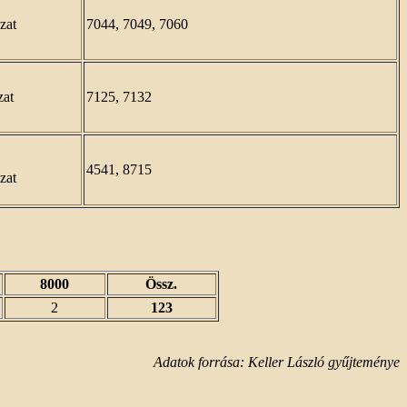
zat
7044, 7049, 7060
zat
7125, 7132
4541, 8715
zat
8000
Össz.
2
123
Adatok forrása: Keller László gyűjteménye