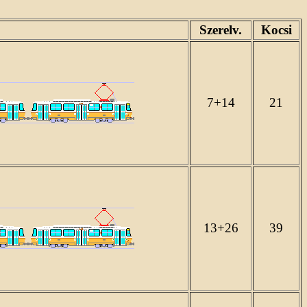
Szerelv.
Kocsi
7+14
21
13+26
39