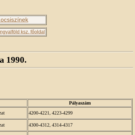
ocsiszínek
ngyalföld ksz. főoldal
a 1990.
Pályaszám
zat
4200-4221, 4223-4299
zat
4300-4312, 4314-4317