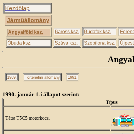
Kezdőlap
Járműállomány
Baross ksz.
Budafok ksz.
Ferenc
Angyalföld ksz.
Óbuda ksz.
Száva ksz.
Szépilona ksz.
Újpest
Angyal
1989.
Történelmi állomány
1991.
1990. január 1-i állapot szerint:
Típus
Tátra T5C5 motorkocsi