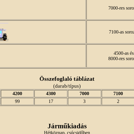
7000-res soro
7100-as soro
4500-as és
8000-res soro
Összefoglaló táblázat
(darab/típus)
4200
4300
7000
7100
99
17
3
2
Járműkiadás
Hétköznap, csúcsidőben