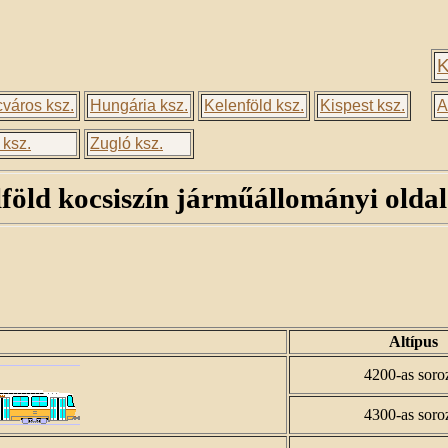
K
város ksz.
Hungária ksz.
Kelenföld ksz.
Kispest ksz.
A
 ksz.
Zugló ksz.
föld kocsiszín járműállományi oldal
Altípus
4200-as soro
4300-as soro