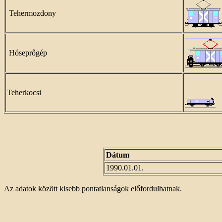
Tehermozdony
Hóseprőgép
Teherkocsi
Dátum
1990.01.01.
Az adatok között kisebb pontatlanságok előfordulhatnak.