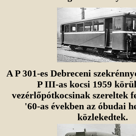
A P 301-es Debreceni szekrénnye
P III-as kocsi 1959 körü
vezérlőpótkocsinak szereltek fe
'60-as években az óbudai he
közlekedtek.