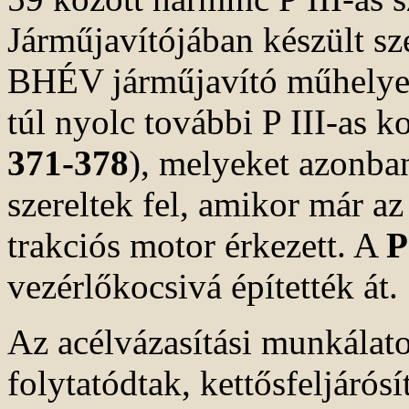
Járműjavítójában készült sz
BHÉV járműjavító műhelyei
túl nyolc további P III-as ko
371-378
), melyeket azonba
szereltek fel, amikor már 
trakciós motor érkezett. A
P
vezérlőkocsivá építették át.
Az acélvázasítási munkálat
folytatódtak, kettősfeljárósí