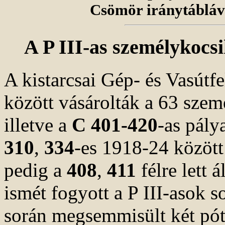
Csömör iránytábláv
A P III-as személykocs
A kistarcsai Gép- és Vasútf
között vásárolták a 63 sze
illetve a
C 401-420
-as pály
310
,
334
-es 1918-24 között 
pedig a
408
,
411
félre lett
ismét fogyott a P III-asok 
során megsemmisült két pót