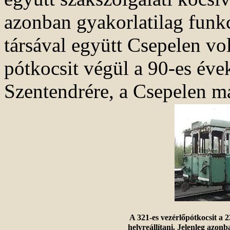
azonban gyakorlatilag funkc
társával együtt Csepelen vo
pótkocsit végül a 90-es éve
Szentendrére, a Csepelen m
A 321-es vezérlőpótkocsit a
helyreállítani. Jelenleg azo