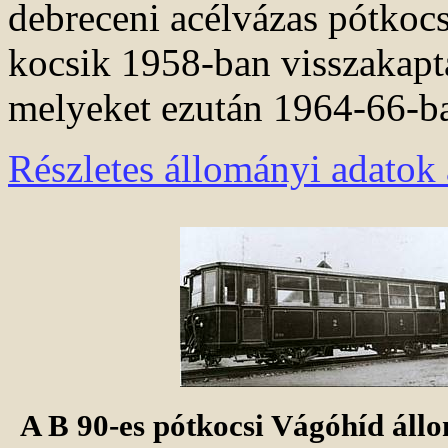
debreceni acélvázas pótkocsi
kocsik 1958-ban visszakapt
melyeket ezután 1964-66-ba
Részletes állományi adatok 
A B 90-es pótkocsi Vágóhíd állo