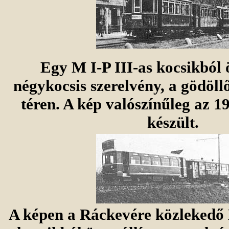
Egy M I-P III-as kocsikból ö
négykocsis szerelvény, a gödöll
téren. A kép valószínűleg az 1
készült.
A képen a Ráckevére közlekedő 