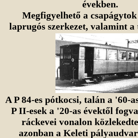
években.
Megfigyelhető a csapágytok 
laprugós szerkezet, valamint a
A P 84-es pótkocsi, talán a '60-a
P II-esek a '20-as évektől fogva
ráckevei vonalon közlekedte
azonban a Keleti pályaudvarn