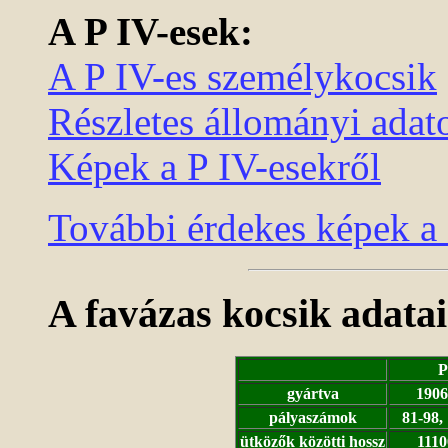
A P IV-esek:
A P IV-es személykocsik
Részletes állományi adat
Képek a P IV-esekről
További érdekes képek a P
A favázas kocsik adatai
P
gyártva
1906
pályaszámok
81-98,
ütközők közötti hossz
111