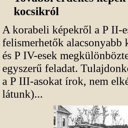
kocsikról
A korabeli képekről a P II
felismerhetők alacsonyabb k
és P IV-esek megkülönbözte
egyszerű feladat. Tulajdonk
a P III-asokat írok, nem elk
látunk)...