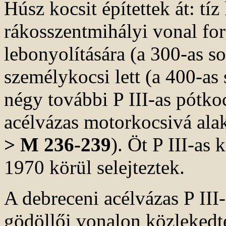
Húsz kocsit építettek át: tí
rákosszentmihályi vonal fo
lebonyolítására (a 300-as s
személykocsi lett (a 400-as
négy további P III-as pótko
acélvázas motorkocsivá alakí
> M 236-239
). Öt P III-as
1970 körül selejteztek.
A debreceni acélvázas P III
gödöllői vonalon közlekedt