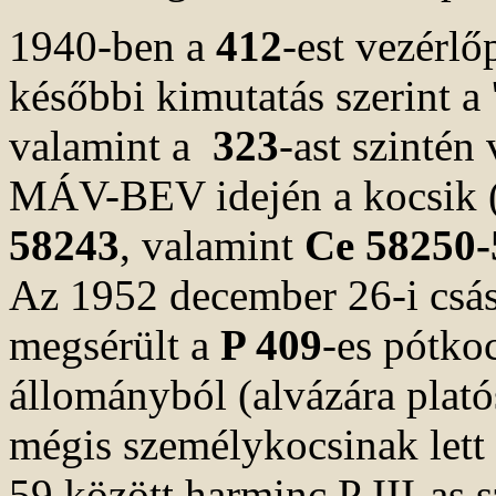
1940-ben a
412
-est vezérlő
későbbi kimutatás szerint a
valamint a
323
-ast szintén
MÁV-BEV idején a kocsik 
58243
, valamint
Ce 58250-
Az 1952 december 26-i csás
megsérült a
P 409
-es pótko
állományból (alvázára plató
mégis személykocsinak lett 
59 között harminc P III-as