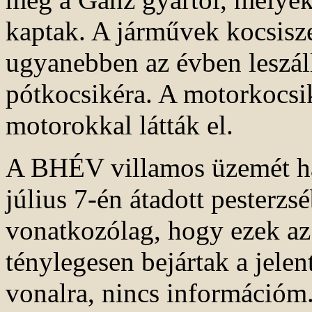
kaptak. A járművek kocsisze
ugyanebben az évben leszáll
pótkocsikéra. A motorkocsi
motorokkal látták el.
A BHÉV villamos üzemét ham
július 7-én átadott pesterzs
vonatkozólag, hogy ezek az
ténylegesen bejártak a jelen
vonalra, nincs információm