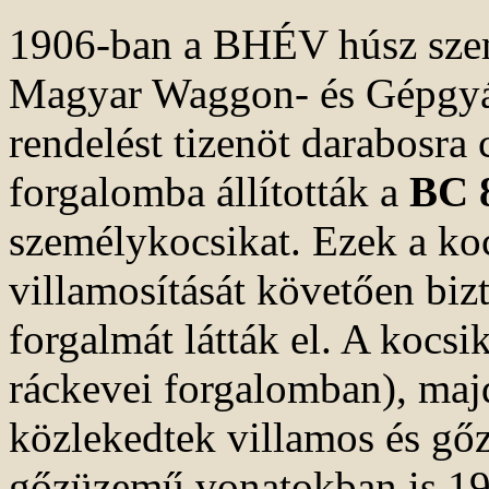
1906-ban a BHÉV húsz szemé
Magyar Waggon- és Gépgyár
rendelést tizenöt darabosra
forgalomba állították a
BC 
személykocsikat. Ezek a koc
villamosítását követően biz
forgalmát látták el. A kocs
ráckevei forgalomban), maj
közlekedtek villamos és gő
gőzüzemű vonatokban is 19