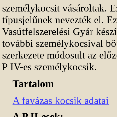
személykocsit vásároltak. E
típusjelűnek nevezték el. Ez
Vasútfelszerelési Gyár készí
további személykocsival bő
szerkezete módosult az előz
P IV-es személykocsik.
Tartalom
A favázas kocsik adatai
A P II-esek: