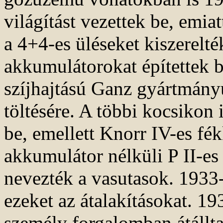
világítást vezettek be, emiat
a 4+4-es üléseket kiszerelték
akkumulátorokat építettek b
szíjhajtású Ganz gyártmány
töltésére. A többi kocsikon 
be, emellett Knorr IV-es fékk
akkumulátor nélküli P II-es
nevezték a vasutasok. 1933-
ezeket az átalakításokat. 19
személy forgalomban átállt