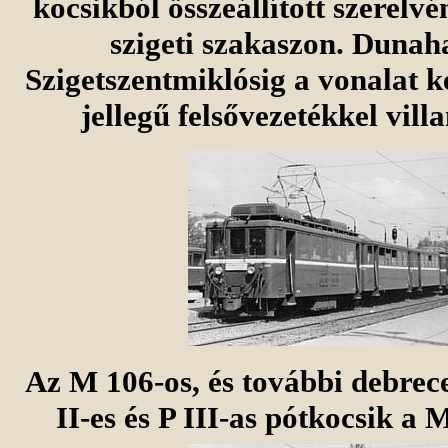
kocsikból összeállított szerelv
szigeti szakaszon. Dunaha
Szigetszentmiklósig a vonalat k
jellegű felsővezetékkel vill
Az M 106-os, és további debrec
II-es és P III-as pótkocsik a 