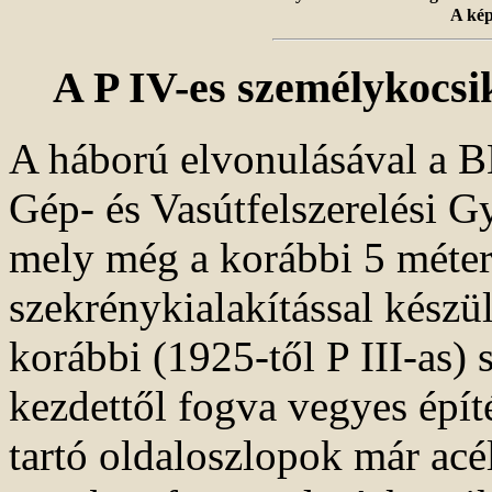
A kép
A P IV-es személykocsi
A háború elvonulásával a B
Gép- és Vasútfelszerelési Gy
mely még a korábbi 5 méter
szekrénykialakítással készül
korábbi (1925-től P III-as) 
kezdettől fogva vegyes épít
tartó oldaloszlopok már acé