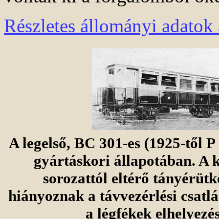
Részletes állományi adatok 
A legelső, BC 301-es (1925-től P 
gyártáskori állapotában. A 
sorozattól eltérő tányérütk
hiányoznak a távvezérlési csatlá
a légfékek elhelyezés