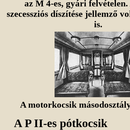
az M 4-es, gyári felvételen.
szecessziós díszítése jellemző vo
is.
A motorkocsik másodosztályú
A P II-es pótkocsik