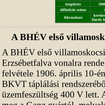
tengelytáv
500
ülőhelyek száma
kerekes
fékrendszer
Hardy fé
A BHÉV első villamosko
A BHÉV első villamoskocsija
Erzsébetfalva vonalra rend
felvétele 1906. április 10-é
BKVT táplálási rendszeréből
üzemfeszültség 400 V lett. 
meg a Ganz gyártól, melye