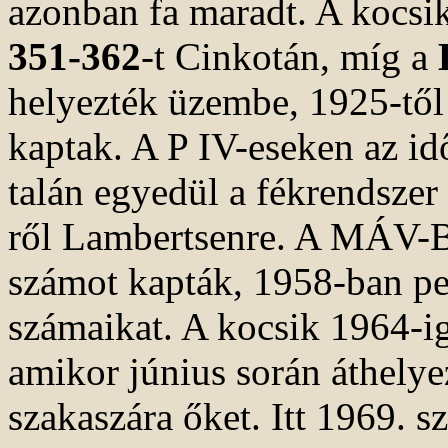
azonban fa maradt. A kocsik
351-362
-t Cinkotán, míg a
helyezték üzembe, 1925-től 
kaptak. A P IV-eseken az id
talán egyedül a fékrendszer 
ről Lambertsenre. A MÁV-B
számot kapták, 1958-ban p
számaikat. A kocsik 1964-ig
amikor június során áthelye
szakaszára őket. Itt 1969. s