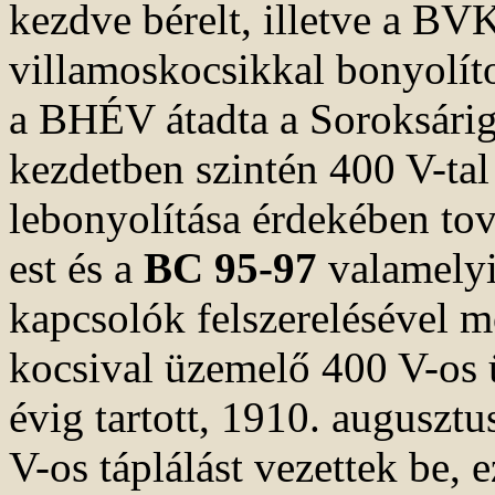
kezdve bérelt, illetve a BVK
villamoskocsikkal bonyolíto
a BHÉV átadta a Soroksárig 
kezdetben szintén 400 V-tal
lebonyolítása érdekében to
est és a
BC 95-97
valamelyi
kapcsolók felszerelésével m
kocsival üzemelő 400 V-os
évig tartott, 1910. augusztu
V-os táplálást vezettek be,