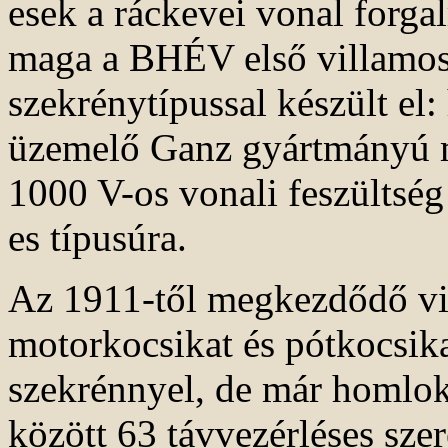
esek a ráckevei vonal forga
maga a BHÉV első villamos
szekrénytípussal készült el:
üzemelő Ganz gyártmányú m
1000 V-os vonali feszültség 
es típusúra.
Az 1911-től megkezdődő vil
motorkocsikat és pótkocsika
szekrénnyel, de már homlokf
között 63 távvezérléses sze