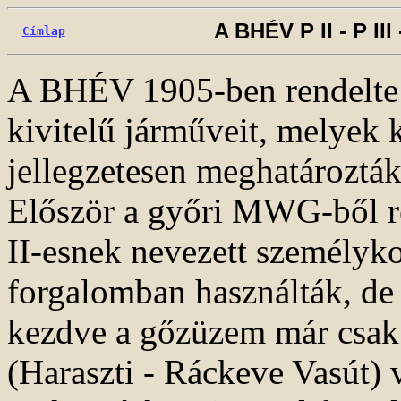
A BHÉV P II - P III
Címlap
A BHÉV 1905-ben rendelte 
kivitelű járműveit, melyek
jellegzetesen meghatározták
Először a győri MWG-ből re
II-esnek nevezett személyk
forgalomban használták, de 
kezdve a gőzüzem már csak
(Haraszti - Ráckeve Vasút) v