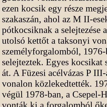
ezen kocsik egy része megje
szakaszán, ahol az M II-ese
pótkocsiknak a selejtezése 
utolsó kettőt a taksonyi von
személyforgalomból, 1976-
selejteztek. Egyes kocsikat
át. A Füzesi acélvázas P III
vonalon közlekedtették. 197
végül 1978-ban, a Csepel-Ha
vonták ki a forgalomból őke