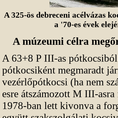
A 325-ös debreceni acélvázas koc
a '70-es évek elejé
A múzeumi célra megőr
A 63+8 P III-as pótkocsiból
pótkocsiként megmaradt jár
vezérlőpótkocsi (ha nem sz
esre átszámozott M III-asra 
1978-ban lett kivonva a for
együtt szakszolgálati kocsi