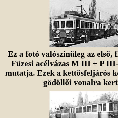
Ez a fotó valószínűleg az első, f
Füzesi acélvázas M III + P III
mutatja. Ezek a kettősfeljárós 
gödöllői vonalra kerü