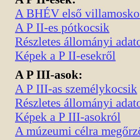
A BHÉV első villamoskoc
A P II-es pótkocsik
Részletes állományi adato
Képek a P II-esekről
A P III-asok:
A P III-as személykocsik
Részletes állományi adato
Képek a P III-asokról
A múzeumi célra megőrzö