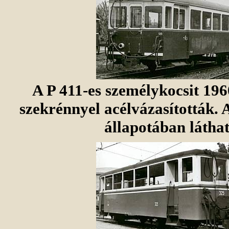
A P 411-es személykocsit 19
szekrénnyel acélvázasították. 
állapotában láthat