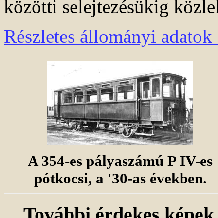
közötti selejtezésükig közle
Részletes állományi adatok 
A 354-es pályaszámú P IV-es
pótkocsi, a '30-as években.
További érdekes képek a 