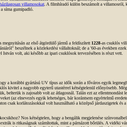
 házilagosan villamosokat
. A filmhíradó külön beszámolt a villamosról
a a síma gumipadló.
 megnyitásán az első átgördülő jármű a feldíszített
1228
-as csuklós vi
niáról" beszélnek a közlekedési vállaltoknál; de a '60-as években ezek
István volt, aki később az ipari csuklósok tervezésében is részt vett.
 hogy a korábbi gyártású UV típus az idők során a főváros egyik legmegb
lós kivitel a nagyobb egyterű utastérrel kétségtelenül előnyösebb. Még
ük, belterük is zajosabb volt az átlagosnál. Talán ezt az ellentmondást l
veket (az elnevezés egyik lehetséges, bár korántsem egyértelmű eredet
ózaton csak korlátozásokkal volt használható a középső járdaszigetek é
csikhoz? Nos kétségtelen, hogy a bengálik megjelenése színvonalbeli ug
extrák is ritkaságnak számítottak, mint a párnázott bőrülés. A vidéki vá