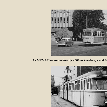
Az MKV 101-es motorkocsija a '60-as években, a mai S