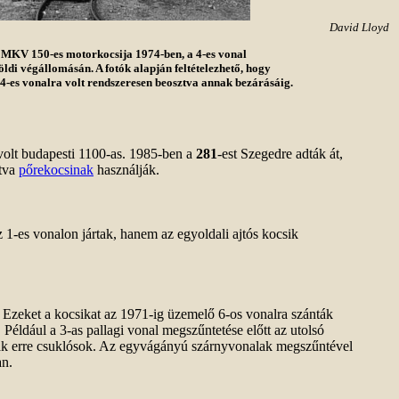
David Lloyd
 MKV 150-es motorkocsija 1974-ben, a 4-es vonal
öldi végállomásán. A fotók alapján feltételezhető, hogy
a 4-es vonalra volt rendszeresen beosztva annak bezárásáig.
volt budapesti 1100-as. 1985-ben a
281
-est Szegedre adták át,
ntva
pőrekocsinak
használják.
1-es vonalon jártak, hanem az egyoldali ajtós kocsik
n. Ezeket a kocsikat az 1971-ig üzemelő 6-os vonalra szánták
. Például a 3-as pallagi vonal megszűntetése előtt az utolsó
ártak erre csuklósok. Az egyvágányú szárnyvonalak megszűntével
an.