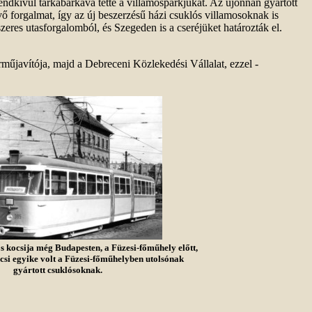
ndkívül tarkabarkává tette a villamosparkjukat. Az újonnan gyártott
ő forgalmat, így az új beszerzésű házi csuklós villamosoknak is
eres utasforgalomból, és Szegeden is a cseréjüket határozták el.
javítója, majd a Debreceni Közlekedési Vállalat, ezzel -
 kocsija még Budapesten, a Füzesi-főműhely előtt,
csi egyike volt a Füzesi-főműhelyben utolsónak
gyártott csuklósoknak.