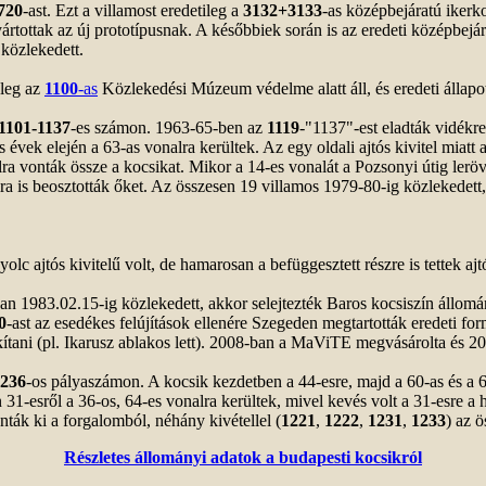
720
-ast. Ezt a villamost eredetileg a
3132+3133
-as középbejáratú ikerk
yártottak az új prototípusnak. A későbbiek során is az eredeti középbejá
közlekedett.
nleg az
1100
-as
Közlekedési Múzeum védelme alatt áll, és eredeti állapotb
1101-1137
-es számon. 1963-65-ben az
1119
-"1137"-est eladták vidékr
 évek elején a 63-as vonalra kerültek. Az egy oldali ajtós kivitel miat
 vonták össze a kocsikat. Mikor a 14-es vonalát a Pozsonyi útig lerövid
a is beosztották őket. Az összesen 19 villamos 1979-80-ig közlekedett, 
lc ajtós kivitelű volt, de hamarosan a befüggesztett részre is tettek ajtó
n 1983.02.15-ig közlekedett, akkor selejtezték Baros kocsiszín állomá
0
-ast az esedékes felújítások ellenére Szegeden megtartották eredeti 
lakítani (pl. Ikarusz ablakos lett). 2008-ban a MaViTE megvásárolta és 20
1236
-os pályaszámon. A kocsik kezdetben a 44-esre, majd a 60-as és a 68
31-esről a 36-os, 64-es vonalra kerültek, mivel kevés volt a 31-esre a há
nták ki a forgalomból, néhány kivétellel (
1221
,
1222
,
1231
,
1233
) az ö
Részletes állományi adatok a budapesti kocsikról