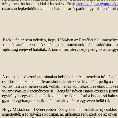
irányította, ha hasonló kialakítással ezidőtájt
szerte világon gyártottak
óvatosan lépkedniük a villamosban - a sárlécpadlót ugyanis felváltott
Ezek után az sem véletlen, hogy 1964-ben az Erzsébet híd ünnepélyes
csuklós autóbusz volt. Az utólagos kommentárok már "csuklósítási má
újdonság erejével hatottak. A jármű formatervezője pedig az a Lengyel 
A csinos külső azonban csintalan belsőt takar. A történelem iróniája,
csuklósokat azonban a fővárosból már húsz éve kivonták, pedig a csuk
voltak: lassúak, nehézkesek voltak, nehéz volt fékezni és elindulni vel
villamosvasutak személyzete is "Bengáli" néven ismeri ezeket a jármű
egyirányú - egy oldali ajtós kivitelű kocsik ráadásul a budapesti hál
gyártott egyirányú kocsik felét eladták vidékre egy éven belül (!).
Hogy Miskolcon - Debrecenben - Szegeden mit szóltak az új csuklós ko
ismerhették a forgóvázas kocsikat, az ülőkaluzi rendszert; de az olyan 