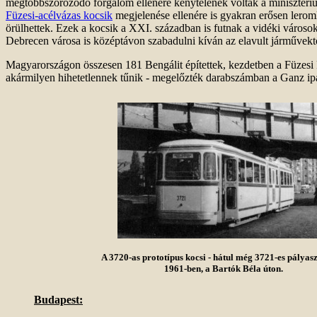
megtöbbszörözödő forgalom ellenére kénytelenek voltak a minisztérium
Füzesi-acélvázas kocsik
megjelenése ellenére is gyakran erősen lerom
örülhettek. Ezek a kocsik a XXI. században is futnak a vidéki városok
Debrecen városa is középtávon szabadulni kíván az elavult járművekt
Magyarországon összesen 181 Bengálit építettek, kezdetben a Füzesi
akármilyen hihetetlennek tűnik - megelőzték darabszámban a Ganz ipa
A 3720-as prototípus kocsi - hátul még 3721-es pálya
1961-ben, a Bartók Béla úton.
Budapest: