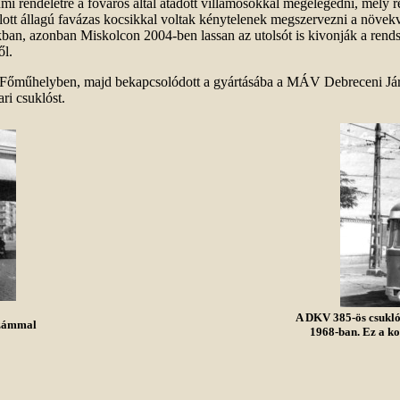
i rendeletre a főváros által átadott villamosokkal megelégedni, mely re
lott állagú favázas kocsikkal voltak kénytelenek megszervezni a növekv
ban, azonban Miskolcon 2004-ben lassan az utolsót is kivonják a rendsz
ől.
 Főműhelyben, majd bekapcsolódott a gyártásába a MÁV Debreceni Jármű
ri csuklóst.
A DKV 385-ös csuklós
számmal
1968-ban. Ez a ko