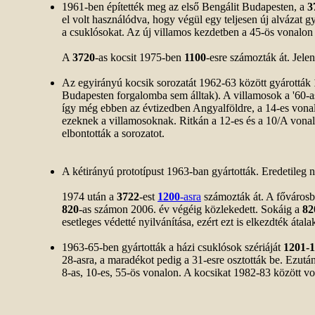
1961-ben építették meg az első Bengálit Budapesten, a
3
el volt használódva, hogy végül egy teljesen új alvázat g
a csuklósokat. Az új villamos kezdetben a 45-ös vonalon 
A
3720
-as kocsit 1975-ben
1100
-esre számozták át. Jele
Az egyirányú kocsik sorozatát 1962-63 között gyárották
Budapesten forgalomba sem álltak). A villamosok a '60-as
így még ebben az évtizedben Angyalföldre, a 14-es vonalra
ezeknek a villamosoknak. Ritkán a 12-es és a 10/A vonalr
elbontották a sorozatot.
A kétirányú prototípust 1963-ban gyártották. Eredetileg nyo
1974 után a
3722
-est
1200
-asra
számozták át. A fővárosba
820
-as számon 2006. év végéig közlekedett. Sokáig a
82
esetleges védetté nyilvánítása, ezért ezt is elkezdték áta
1963-65-ben gyártották a házi csuklósok szériáját
1201-
28-asra, a maradékot pedig a 31-esre osztották be. Ezután 
8-as, 10-es, 55-ös vonalon. A kocsikat 1982-83 között vo