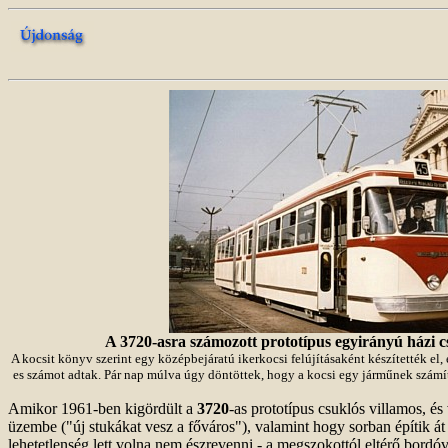
A 3720-asra számozott prototípus egyirányú házi c
A kocsit könyv szerint egy középbejáratú ikerkocsi felújításaként készítették el,
es számot adtak. Pár nap múlva úgy döntöttek, hogy a kocsi egy járműnek számít -
Amikor 1961-ben kigördült a
3720
-as prototípus csuklós villamos, és
üzembe ("új stukákat vesz a főváros"), valamint hogy sorban építik át 
lehetetlenség lett volna nem észrevenni - a megszokottól eltérő bordó