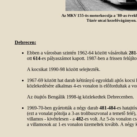
Az MKV 155-ös motorkocsija a '80-as évek
Tüzér utcai kezelővágányon.
Debrecen:
Ebben a városban szintén 1962-64 között vásároltak
281
ott
614
-es pályaszámot kapott. 1987-ben a frissen felújíto
A kocsikat 1990-98 között selejtezték.
1967-69 között hat darab kétirányú egyoldali ajtós kocs
közlekedésére alkalmas 4-es vonalon is előfordultak a vo
Az ötajtós Bengálik 1998-ig közlekedtek Debrecenben.
1969-70-ben gyártották a négy darab
481-484
-es hatajtó
(ezt a vonalat pótolja a 3-as trolibuszvonal a temető felé)
villamos - kivételesen - a
482
-es volt. Az 5-ös vonalon c
a villamosok az 1-es vonalon üzemeltek tovább. A négy ko