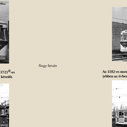
Nagy István
II
Az 1102-es mot
s 3721
-es
(ebben az évben
készült.