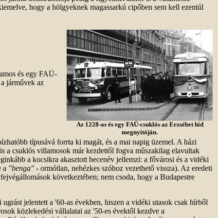
, kiemelve, hogy a hölgyeknek magassarkú cipőben sem kell ezentúl
llamos és egy FAÜ-
 a járművek az
Az 1228-as és egy FAÜ-csuklós az Erzsébet híd
megnyitóján.
ízhatóbb típusává forrta ki magát, és a mai napig üzemel. A házi
is a csuklós villamosok már kezdettől fogva műszakilag elavultak
eginkább a kocsikra akasztott becenév jellemzi: a fővárosi és a vidéki
e a
"benga"
- ormótlan, nehézkes szóhoz vezethető vissza). Az eredeti
s a fejvégállomások következtében; nem csoda, hogy a Budapestre
rást jelentett a '60-as években, hiszen a vidéki utasok csak hírből
rosok közlekedési vállalatai az '50-es évektől kezdve a