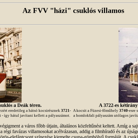
Az FVV "házi" csuklós villamos
suklós a Deák téren.
A 3722-es kétirány
 ezért eredetileg a hátsó kocsirésznek
3721
-
A kocsit a Füzesi-főműhely
3740
-esre
 így hátul javítani kellett a pályaszámot.
a homlokfali pályaszám utólagos javítá
 végigment a város főbb útjain, általános közfeltűnést keltett. Amíg a sa
a régi favázas villamosokat acélvázasan, addig a filmhíradó és az újság
vörös-elefántcsont színezése kiemelte csupa-gömbölyű formáját. A csukl