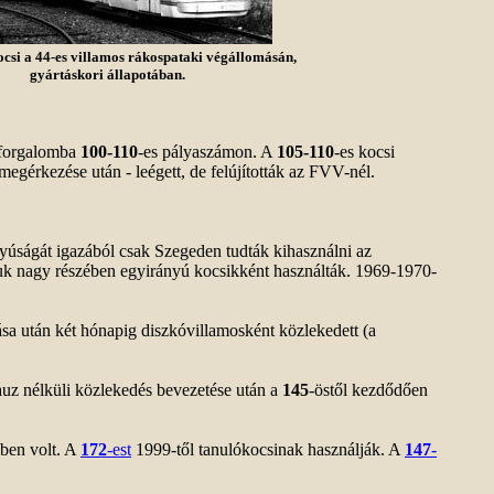
ocsi a 44-es villamos rákospataki végállomásán,
gyártáskori állapotában.
k forgalomba
100-110
-es pályaszámon. A
105-110
-es kocsi
egérkezése után - leégett, de felújították az FVV-nél.
ányúságát igazából csak Szegeden tudták kihasználni az
tuk nagy részében egyirányú kocsikként használták. 1969-1970-
tása után két hónapig diszkóvillamosként közlekedett (a
auz nélküli közlekedés bevezetése után a
145
-östől kezdődően
mben volt. A
172
-est
1999-től tanulókocsinak használják. A
147
-