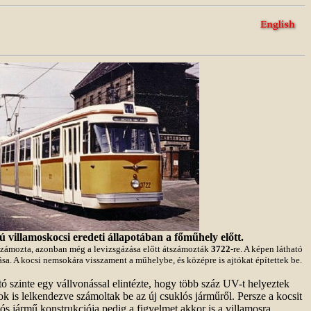
ú villamoskocsi eredeti állapotában a főműhely előtt.
 számozta, azonban még a levizsgázása előtt átszámozták
3722
-re. A képen látható
sa. A kocsi nemsokára visszament a műhelybe, és középre is ajtókat építettek be.
jtó szinte egy vállvonással elintézte, hogy több száz UV-t helyeztek
ok is lelkendezve számoltak be az új csuklós járműről. Persze a kocsit
ós jármű konstrukciója pedig a figyelmet akkor is a villamosra