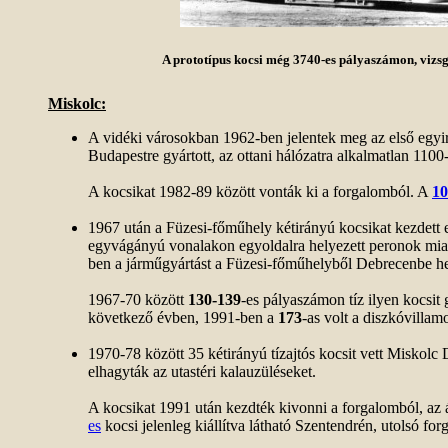
A prototípus kocsi még 3740-es pályaszámon, vizsgá
Miskolc:
A vidéki városokban 1962-ben jelentek meg az első egyi
Budapestre gyártott, az ottani hálózatra alkalmatlan 1100
A kocsikat 1982-89 között vonták ki a forgalomból. A
10
1967 után a Füzesi-főműhely kétirányú kocsikat kezdett e
egyvágányú vonalakon egyoldalra helyezett peronok miat
ben a járműgyártást a Füzesi-főműhelyből Debrecenbe he
1967-70 között
130-139
-es pályaszámon tíz ilyen kocsit 
következő évben, 1991-ben a
173
-as volt a diszkóvillam
1970-78 között 35 kétirányú tízajtós kocsit vett Miskol
elhagyták az utastéri kalauzüléseket.
A kocsikat 1991 után kezdték kivonni a forgalomból, az 
es
kocsi jelenleg kiállítva látható Szentendrén, utolsó for