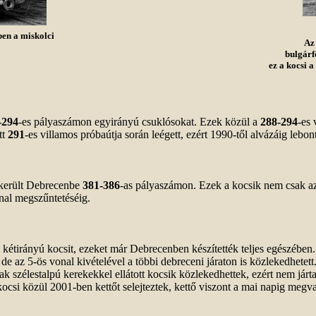
ben a miskolci
Az
bulgárf
ez a kocsi 
-294
-es pályaszámon egyirányú csuklósokat. Ezek közül a
288-294
-es 
tt
291
-es villamos próbaútja során leégett, ezért 1990-től alvázáig lebo
i került Debrecenbe
381-386
-as pályaszámon. Ezek a kocsik nem csak az 
nal megszűntetéséig.
s kétirányú kocsit, ezeket már Debrecenben készítették teljes egészébe
, de az 5-ös vonal kivételével a többi debreceni járaton is közlekedhetett
sak szélestalpú kerekekkel ellátott kocsik közlekedhettek, ezért nem j
csi közül 2001-ben kettőt selejteztek, kettő viszont a mai napig megv