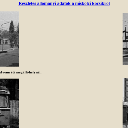
Részletes állományi adatok a miskolci kocsikról
elyemréti megállóhelynél.