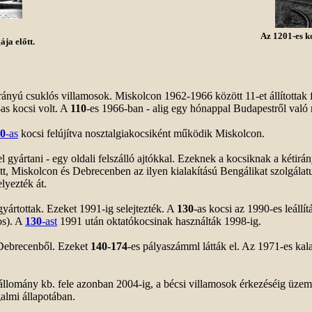
Az 1201-es k
ja előtt.
rányú csuklós villamosok. Miskolcon 1962-1966 között 11-et állította
-as kocsi volt. A
110
-es 1966-ban - alig egy hónappal Budapestről való m
0
-as
kocsi felújítva nosztalgiakocsiként működik Miskolcon.
l gyártani - egy oldali felszálló ajtókkal. Ezeknek a kocsiknak a kétir
t, Miskolcon és Debrecenben az ilyen kialakítású Bengálikat szolgála
lyezték át.
gyártottak. Ezeket 1991-ig selejtezték. A
130
-as kocsi az 1990-es leállí
os). A
130
-ast
1991 után oktatókocsinak használták 1998-ig.
c Debrecenből. Ezeket
140-174
-es pályaszámml látták el. Az 1971-es kal
állomány kb. fele azonban 2004-ig, a bécsi villamosok érkezéséig üze
galmi állapotában.