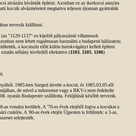
ocsi alvázára kívánták építeni. Azonban ez az ikerkocsi annyira
ratú kocsik alvázméreteit megtartva teljesen újonnan gyártották
an tervezik kiállítani.
e (az "1129-1137"-es kijelölt pályaszámú villamosok
t azonban nem lehett rugalmasan használni a budapesti hálózaton;
ítették, a kocsiszín előtt külön hurokvágányt kellett építeni
ezután néhány kivételtől eltekintve (
1103
,
1105
,
1106
)
t.
nyából. 1985-ben Szeged átvette a kocsit, és 1985.03.05-től
formájában, de mivel a múzeumot vagy a BKV-t nem érdekelte
08. nyarán Budapestre szállította. Felújítását később tervezik.
-as vonalra kerültek. A '70-es évek elejétől fogva a kocsikat a
zi csuklós. A '80-as évek elején Újpesten is feltűntek: a 3-as,
sszeset selejtezték.