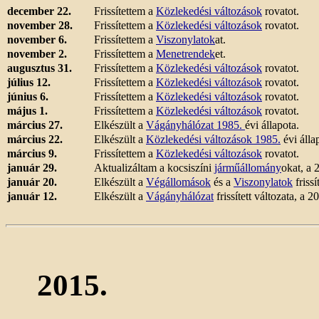
december 22.
Frissítettem a
Közlekedési változások
rovatot.
november 28.
Frissítettem a
Közlekedési változások
rovatot.
november 6.
Frissítettem a
Viszonylatok
at.
november 2.
Frissítettem a
Menetrendek
et.
augusztus 31.
Frissítettem a
Közlekedési változások
rovatot.
július 12.
Frissítettem a
Közlekedési változások
rovatot.
június 6.
Frissítettem a
Közlekedési változások
rovatot.
május 1.
Frissítettem a
Közlekedési változások
rovatot.
március 27.
Elkészült a
Vágányhálózat 1985.
évi állapota.
március 22.
Elkészült a
Közlekedési változások 1985.
évi álla
március 9.
Frissítettem a
Közlekedési változások
rovatot.
január 29.
Aktualizáltam a kocsiszíni
járműállomány
okat, a 
január 20.
Elkészült a
Végállomások
és a
Viszonylatok
frissí
január 12.
Elkészült a
Vágányhálózat
frissített változata, a 
2015.