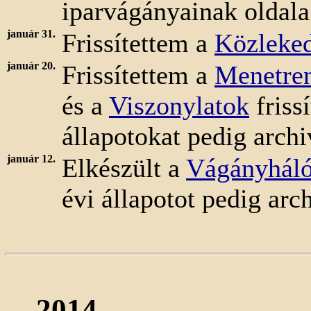
iparvágányainak oldala
január 31.
Frissítettem a
Közleked
január 20.
Frissítettem a
Menetre
és a
Viszonylatok
frissí
állapotokat pedig archi
január 12.
Elkészült a
Vágányháló
évi állapotot pedig arc
2014.