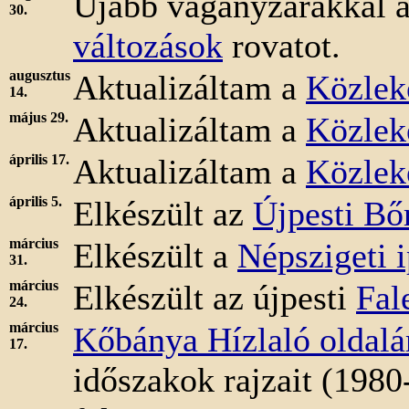
Újabb vágányzárakkal a
30.
változások
rovatot.
augusztus
Aktualizáltam a
Közlek
14.
május 29.
Aktualizáltam a
Közlek
április 17.
Aktualizáltam a
Közlek
április 5.
Elkészült az
Újpesti Bő
március
Elkészült a
Népszigeti 
31.
március
Elkészült az újpesti
Fal
24.
március
Kőbánya Hízlaló oldalá
17.
időszakok rajzait (1980