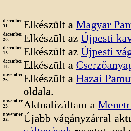
december
Elkészült a
Magyar Pam
31.
december
Elkészült az
Újpesti ka
20.
december
Elkészült az
Újpesti vá
15.
december
Elkészült a
Cserzőanya
14.
november
Elkészült a
Hazai Pamu
26.
oldala.
november
Aktualizáltam a
Menetr
23.
november
Újabb vágányzárral akt
22.