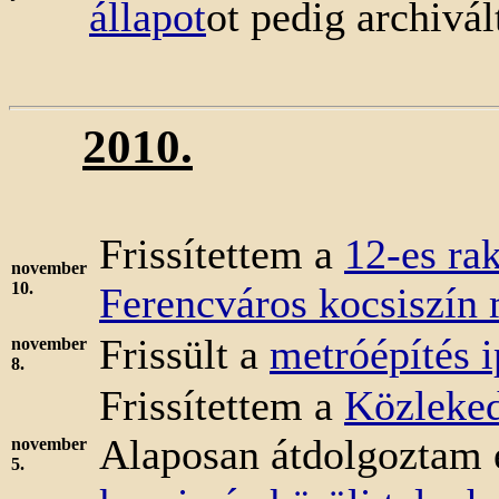
állapot
ot pedig archivá
2010.
Frissítettem a
12-es rak
november
10.
Ferencváros kocsiszín
Frissült a
metróépítés 
november
8.
Frissítettem a
Közleked
Alaposan átdolgoztam 
november
5.