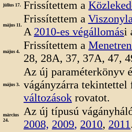
Frissítettem a
Közleked
július 17.
Frissítettem a
Viszonyl
május 11.
A
2010-es végállomás
i
Frissítettem a
Menetren
május 4.
28, 28A, 37, 37A, 47, 4
Az új paraméterkönyv é
vágányzárra tekintettel 
május 3.
változások
rovatot.
Az új típusú vágányháló
március
24.
2008,
2009
,
2010
,
2011