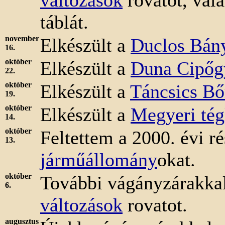
változások
rovatot, vala
táblát.
november
Elkészült a
Duclos Bán
16.
október
Elkészült a
Duna Cipőg
22.
október
Elkészült a
Táncsics Bő
19.
október
Elkészült a
Megyeri tég
14.
október
Feltettem a 2000. évi ré
13.
járműállomány
okat.
október
További vágányzárakka
6.
változások
rovatot.
augusztus