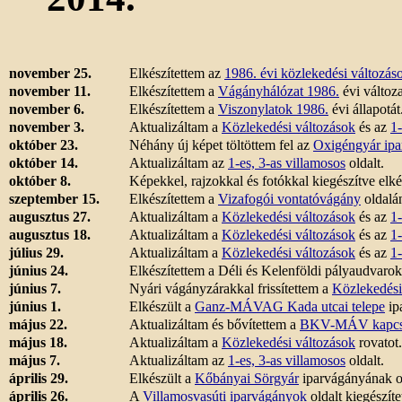
november 25.
Elkészítettem az
1986. évi közlekedési változás
november 11.
Elkészítettem a
Vágányhálózat
1986.
évi változa
november 6.
Elkészítettem a
Viszonylatok 1986.
évi állapotát
november 3.
Aktualizáltam a
Közlekedési változások
és az
1-
október 23.
Néhány új képet töltöttem fel az
Oxigéngyár ip
október 14.
Aktualizáltam az
1-es, 3-as villamosos
oldalt.
október 8.
Képekkel, rajzokkal és fotókkal kiegészítve elké
szeptember 15.
Elkészítettem a
Vizafogói vontatóvágány
oldalán
augusztus 27.
Aktualizáltam a
Közlekedési változások
és az
1-
augusztus 18.
Aktualizáltam a
Közlekedési változások
és az
1-
július 29.
Aktualizáltam a
Közlekedési változások
és az
1-
június 24.
Elkészítettem a Déli és Kelenföldi pályaudvarok
június 7.
Nyári vágányzárakkal frissítettem a
Közlekedési
június 1.
Elkészült a
Ganz-MÁVAG Kada utcai telepe
ip
május 22.
Aktualizáltam és bővítettem a
BKV-MÁV kapcs
május 18.
Aktualizáltam a
Közlekedési változások
rovatot.
május 7.
Aktualizáltam az
1-es, 3-as villamosos
oldalt.
április 29.
Elkészült a
Kőbányai Sörgyár
iparvágányának o
április 26.
A
Villamosvasúti iparvágányok
oldalt kiegészíte