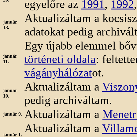
egyelőre az
1991
,
1992
Aktualizáltam a kocsis
január
13.
adatokat pedig archivál
Egy újabb elemmel bőv
történeti oldala
: feltet
január
11.
vágányhálózat
ot.
Aktualizáltam a
Viszon
január
10.
pedig archiváltam.
Aktualizáltam a
Menetr
január 9.
Aktualizáltam a
Villam
január 1.