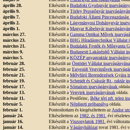
április 28.
Elkészült a
Budafoki Gyufagyár
iparvágány
április 9.
Elkészült a
Törley Pezsgőgyár
iparvágányá
április 7.
Elkészült a
Budafoki Állami Pincegazdaság
április 2.
Elkészült a
Lágymányosi Dohánygyár
iparv
április 1.
Elkészült a
Magyar Kábelgyár
iparvágányá
március 27.
Elkészült a
Gamma Optikai Művek
iparvág
március 23.
Elkészült a
BHG Híradástechnikai Vállalat
i
március 21.
Elkészült a
Budalakk Festék és Műgyanta G
március 9.
Elkészült a
Budapesti Lakásépítő Vállalat
ip
március 5.
Elkészült a
KÖZÉP anyagraktár
iparvágány
február 28.
Elkészült az
Öntödei Vállalat
iparvágányán
február 25.
Elkészült az
Egyesült Vegyiművek
iparvágá
február 21.
Elkészült a
Mélyfúró Berendezések Gyára
i
február 19.
Elkészült a
Schmidt és Császár Rt., raktár
ip
február 17.
Elkészült a
Sómalom
iparvágányának
oldala
február 13.
Elkészült a
Vegytek
iparvágányának
oldala.
február 11.
Elkészült a Pestlőrinc,
Béke téri pft. telep 
február 5.
Elkészült a
Népligeti próbapálya
oldala.
február 1.
Pontosítottam és kiegészítettem az
Andor utc
január 24.
Elkészítettem az
1982. és 1981.
évi részlete
január 16.
Elkészült a
Viszonylatok 1981.
évi változata
január 14.
Elkészült a
Vágányhálózat
rovat 1981. évi v