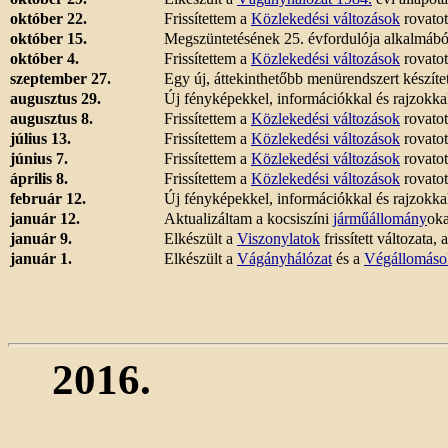
október 22.
Frissítettem a
Közlekedési változások
rovatot
október 15.
Megszüntetésének 25. évfordulója alkalmából
október 4.
Frissítettem a
Közlekedési változások
rovatot
szeptember 27.
Egy új, áttekinthetőbb menürendszert készíte
augusztus 29.
Új fényképekkel, információkkal és rajzokkal
augusztus 8.
Frissítettem a
Közlekedési változások
rovatot
július 13.
Frissítettem a
Közlekedési változások
rovatot
június 7.
Frissítettem a
Közlekedési változások
rovatot
április 8.
Frissítettem a
Közlekedési változások
rovatot
február 12.
Új fényképekkel, információkkal és rajzokkal
január 12.
Aktualizáltam a kocsiszíni
járműállomány
oka
január 9.
Elkészült a
Viszonylatok
frissített változata,
január 1.
Elkészült a
Vágányhálózat
és a
Végállomáso
2016.