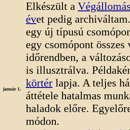
Elkészült a
Végállomá
év
et pedig archiváltam
egy új típusú csomópon
egy csomópont összes v
időrendben, a változáso
is illusztrálva. Példakén
körtér
lapja. A teljes h
január 1.
áttétele hatalmas munk
haladok előre. Egyelőr
módon.