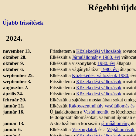
Régebbi újd
Újabb frissítések
2024.
november 13.
Frissítettem a
Közlekedési változások
rovatot
október 20.
Elkészült a
Járműállomány 1980. évi
változat
október 9.
Elkészült a viszonylatok
1980. évi
állapota.
október 6.
Elkészült a vágányhálózat
1980. évi
állapota.
szeptember 25.
Elkészült a
Közlekedési változások 1980.
évi
szeptember 3.
Frissítettem a
Közlekedési változások
rovatot
augusztus 2.
Frissítettem a
Közlekedési változások
rovatot
április 24.
Frissítettem a
Közlekedési változások
rovatot
február 20.
Elkészült a sajtóban mostanában sokat emleg
január 21.
Elkészült
Rákosszentmihály vasútállomás és 
január 16.
Újjáalakítottam a
Vasúti menüt
, és létrehozt
feldolgozott állomásokat, valamint újonnan e
január 13.
Aktualizáltam a kocsiszíni
járműállomány
oka
január 6.
Elkészült a
Viszonylatok
és a
Végállomások
január 4.
Frissítettem a
Közlekedési változások
rovatot