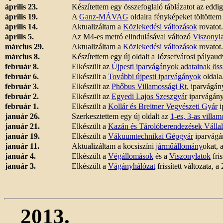
április 23.
Készítettem egy összefoglaló táblázatot az eddi
április 19.
A
Ganz-MÁVAG
oldalra fényképeket töltöttem 
április 14.
Aktualizáltam a
Közlekedési változások
rovatot.
április 5.
Az M4-es metró elindulásával változó
Viszonyla
március 29.
Aktualizáltam a
Közlekedési változások
rovatot.
március 8.
Készítettem egy új oldalt a Józsefvárosi pályaud
február 8.
Elkészült az
Újpesti iparvágányok adatainak öss
február 6.
Elkészült a
További újpesti iparvágányok
oldala
február 3.
Elkészült az
Phőbus Villamossági Rt.
iparvágány
február 2.
Elkészült az
Egyedi Lajos Szeszgyár
iparvágány
február 1.
Elkészült a
Kollár és Breitner Vegyészeti Gyár
i
január 26.
Szerkesztettem egy új oldalt az
1-es, 3-as villam
január 21.
Elkészült a
Kazán és Tárolóberendezések Vállal
január 19.
Elkészült a
Vákuumtechnikai Gépgyár
iparvágá
január 11.
Aktualizáltam a kocsiszíni
járműállomány
okat, 
január 4.
Elkészült a
Végállomások
és a
Viszonylatok
fris
január 3.
Elkészült a
Vágányhálózat
frissített változata, 
2013.