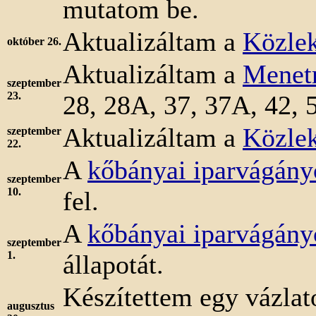
mutatom be.
Aktualizáltam a
Közlek
október 26.
Aktualizáltam a
Menet
szeptember
23.
28, 28A, 37, 37A, 42, 
Aktualizáltam a
Közlek
szeptember
22.
A
kőbányai iparvágány
szeptember
10.
fel.
A
kőbányai iparvágány
szeptember
1.
állapotát.
Készítettem egy vázlat
augusztus