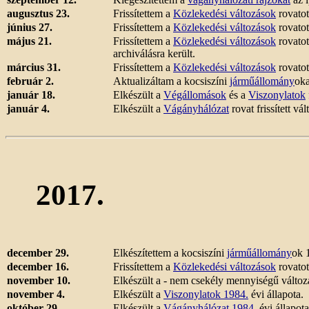
augusztus 23.
Frissítettem a
Közlekedési változások
rovatot
június 27.
Frissítettem a
Közlekedési változások
rovatot
május 21.
Frissítettem a
Közlekedési változások
rovatot
archiválásra került.
március 31.
Frissítettem a
Közlekedési változások
rovatot
február 2.
Aktualizáltam a kocsiszíni
járműállomány
oka
január 18.
Elkészült a
Végállomások
és a
Viszonylatok
január 4.
Elkészült a
Vágányhálózat
rovat frissített vá
2017.
december 29.
Elkészítettem a kocsiszíni
járműállomány
ok 1
december 16.
Frissítettem a
Közlekedési változások
rovatot
november 10.
Elkészült a - nem csekély mennyiségű változ
november 4.
Elkészült a
Viszonylatok 1984.
évi állapota.
október 29.
Elkészült a
Vágányhálózat 1984.
évi állapota