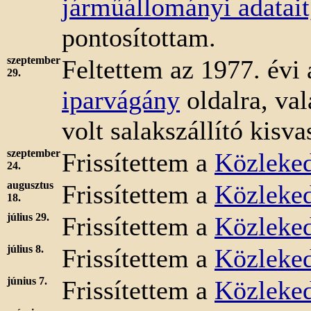
járműállományi adatait
pontosítottam.
szeptember
Feltettem az 1977. évi 
29.
iparvágány
oldalra, va
volt salakszállító kisvas
szeptember
Frissítettem a
Közleked
24.
augusztus
Frissítettem a
Közleked
18.
július 29.
Frissítettem a
Közleked
július 8.
Frissítettem a
Közleked
június 7.
Frissítettem a
Közleked