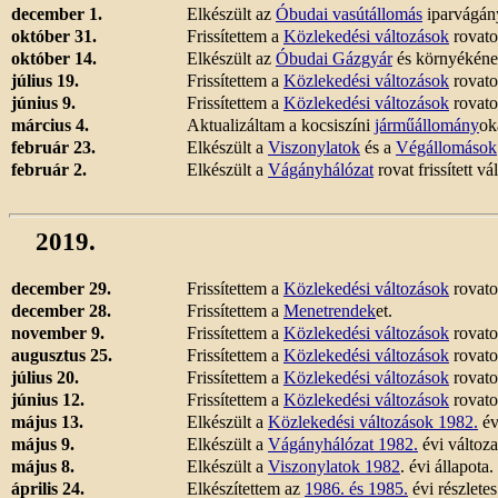
december 1.
Elkészült az
Óbudai vasútállomás
iparvágán
október 31.
Frissítettem a
Közlekedési változások
rovato
október 14.
Elkészült az
Óbudai Gázgyár
és környékéne
július 19.
Frissítettem a
Közlekedési változások
rovato
június 9.
Frissítettem a
Közlekedési változások
rovato
március 4.
Aktualizáltam a kocsiszíni
járműállomány
ok
február 23.
Elkészült a
Viszonylatok
és a
Végállomások
február 2.
Elkészült a
Vágányhálózat
rovat frissített v
2019.
december 29.
Frissítettem a
Közlekedési változások
rovato
december 28.
Frissítettem a
Menetrendek
et.
november 9.
Frissítettem a
Közlekedési változások
rovato
augusztus 25.
Frissítettem a
Közlekedési változások
rovato
július 20.
Frissítettem a
Közlekedési változások
rovato
június 12.
Frissítettem a
Közlekedési változások
rovato
május 13.
Elkészült a
Közlekedési változások 1982.
év
május 9.
Elkészült a
Vágányhálózat 1982.
évi változa
május 8.
Elkészült a
Viszonylatok 1982
. évi állapota.
április 24.
Elkészítettem az
1986. és 1985.
évi részlete