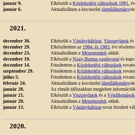
január 9.
Elkészült a
Közlekedési változások 1981.
év
január 6.
Aktualizáltam a kocsiszíni
járműállomány
ok
2021.
december 30.
Elkészült a
Vágányhálózat
,
Viszonylatok
és
december 29.
Elkészítettem az
1984. és 1983.
évi részlete
december 23.
Aktualizáltam a
Menetrendek
oldalt.
december 19.
Elkészült a
Nagy-Burma vasútvonal
és kapc
december 14.
Frissítettem a
Közlekedési változások
rovato
szeptember 29.
Frissítettem a
Közlekedési változások
rovato
július 5.
Frissítettem a
Közlekedési változások
rovato
február 24.
Aktualizáltam a kocsiszíni
járműállomány
ok
január 28.
Az elmúlt időszakban megjelent információk 
január 21.
Elkészült a
Viszonylatok
és a
Végállomások
január 20.
Aktualizáltam a
Menetrendek
oldalt.
január 13.
Elkészült a
Vágányhálózat
rovat frissített v
2020.