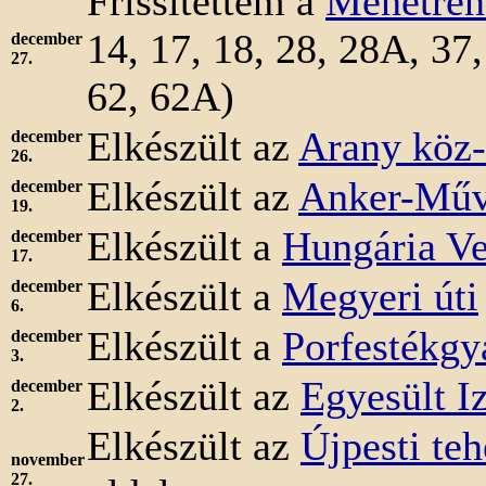
Frissítettem a
Menetren
14, 17, 18, 28, 28A, 37,
december
27.
62, 62A)
Elkészült az
Arany köz-
december
26.
Elkészült az
Anker-M
ű
december
19.
Elkészült a
Hungária V
december
17.
Elkészült a
Megyeri úti
december
6.
Elkészült a
Porfestékgy
december
3.
Elkészült az
Egyesült I
december
2.
Elkészült az
Újpesti teh
november
27.