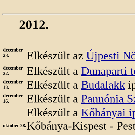
2012.
december
Elkészült az
Újpesti N
28.
Elkészült a
Dunaparti 
december
22.
Elkészült a
Budalakk
ip
december
18.
Elkészült a
Pannónia S
december
16.
Elkészült a
Kőbányai i
Kőbánya-Kispest - Pest
október 28.