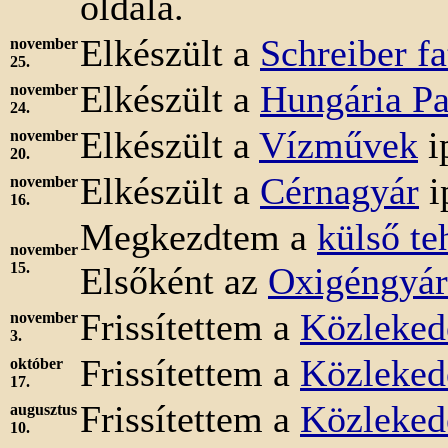
oldala.
Elkészült a
Schreiber fa
november
25.
Elkészült a
Hungária Pa
november
24.
Elkészült a
Vízművek
i
november
20.
Elkészült a
Cérnagyár
i
november
16.
Megkezdtem a
külső te
november
15.
Elsőként az
Oxigéngyár
Frissítettem a
Közleked
november
3.
Frissítettem a
Közleked
október
17.
Frissítettem a
Közleked
augusztus
10.