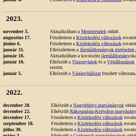
2023.
november 5.
Aktualizáltam a
Menetrendek
oldalt.
augusztus 17.
Frissítettem a
Közlekedési változások
rovatot
június 6.
Frissítettem a
Közlekedési változások
rovatot
január 31.
Elkészítettem a
Járműállományok történelmi 
január 18.
Aktualizáltam a kocsiszíni
járműállomány
oka
január 10.
Elkészült a
Viszonylatok
és a
Végállomások
szerint.
január 5.
Elkészült a
Vágányhálózat
frissített változat
2022.
december 28.
Elkészült a
Nagytétényi iparvágányok
oldala
december 22.
Elkészült
Rákospalota-Kertváros iparvágán
december 17.
Frissítettem a
Közlekedési változások
rovato
szeptember 18.
Frissítettem a
Közlekedési változások
rovato
július 30.
Frissítettem a
Közlekedési változások
rovato
május 3.
Elkészült a
Csirkegyár
iparvágányának
oldal