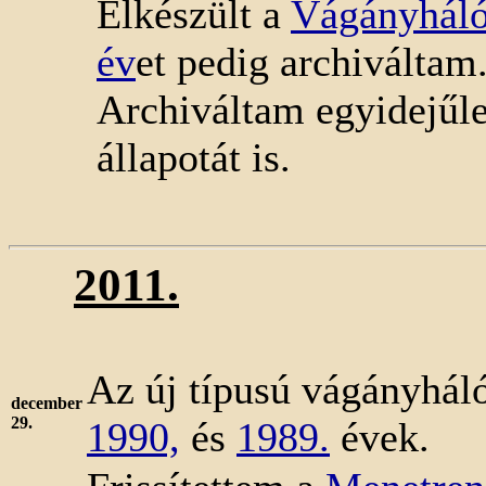
Elkészült a
Vágányháló
év
et pedig archiváltam
Archiváltam egyidejűl
állapotát is.
2011.
Az új típusú vágányháló
december
29.
1990,
és
1989.
évek.