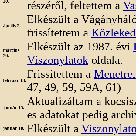
30.
részéről, feltettem a
Va
Elkészült a Vágányhál
április 5.
frissítettem a
Közleked
Elkészült az 1987. évi
március
29.
Viszonylatok
oldala.
Frissítettem a
Menetre
február 13.
47, 49, 59, 59A, 61)
Aktualizáltam a kocsis
január 15.
es adatokat pedig arch
Elkészült a
Viszonylat
január 10.