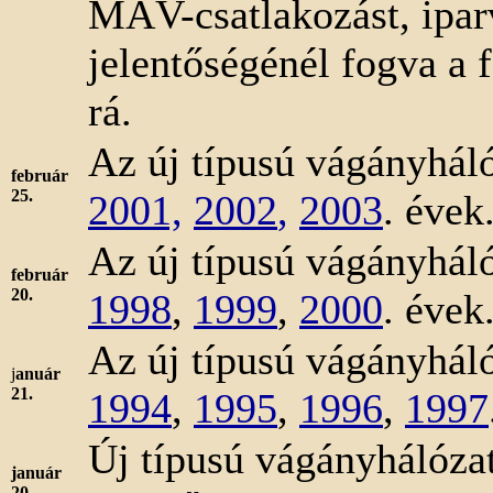
MÁV-csatlakozást, iparv
jelentőségénél fogva a 
rá.
Az új típusú vágányháló
február
25.
2001,
2002
,
2003
. évek
Az új típusú vágányháló
február
20.
1998
,
1999
,
2000
. évek
Az új típusú vágányháló
j
anuár
21.
1994
,
1995
,
1996
,
1997
Új típusú vágányhálózat
január
20.