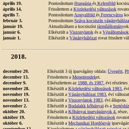
április 19.
Pontosítottam
Hungária
és
Kelenföld
kocsisz
április 14.
Frissítettem a
Közlekedési változások
rovato
április 7.
Pontosítottam
Angyalföld
és
Ferencváros
koc
február 3.
Pontosítottam
Száva kocsiszín vágányhálóza
január 19.
Aktualizáltam a kocsiszíni
járműállomány
ok
január 6.
Elkészült a
Viszonylatok
és a
Végállomások
január 1.
Elkészült a
Vágányhálózat
rovat frissített v
2018.
december 29.
Elkészült 3 új iparvágány oldala:
Üvegért
,
Ph
december 13.
Frissítettem a
Menetrendek
et.
december 9.
Elkészítettem az
1988. és 1987.
évi részletes
november 28.
Elkészült a
Közlekedési változások 1983.
évi
november 19.
Elkészült a
Vágányhálózat 1983.
évi változat
november 13.
Elkészült a
Viszonylatok 1983
. évi állapota.
november 2.
Elkészült a
Budalakk kőbányai
és a
Sertéshíz
október 20.
Elkészült a
Kőbányai iparvágányok 4.
része,
október 19.
Frissítettem a
Közlekedési változások
rovatot
október 6.
Elkészült a
Mechanikai Hordógyár
iparvágán
szeptember 12.
Kiegészítettem a
vágányhálózati rajzokat
az i