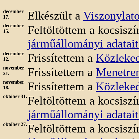
december
Elkészült a
Viszonylat
17.
december
Feltöltöttem a kocsiszí
15.
járműállományi adatait
december
Frissítettem a
Közleked
12.
november
Frissítettem a
Menetre
21.
november
Frissítettem a
Közleked
18.
október 31.
Feltöltöttem a kocsiszí
járműállományi adatait
október 27.
Feltöltöttem a kocsiszí