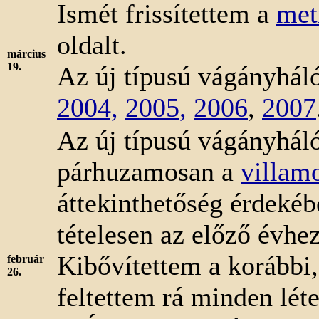
Ismét frissítettem a
met
oldalt.
március
19.
Az új típusú vágányháló
2004,
2005
,
2006
,
2007
Az új típusú vágányháló
párhuzamosan a
villam
áttekinthetőség érdekéb
tételesen az előző évhez
Kibővítettem a korábbi
február
26.
feltettem rá minden léte