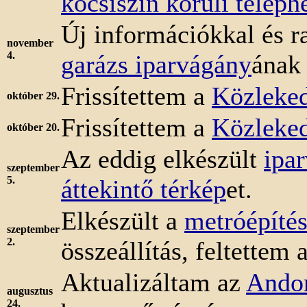
kocsiszín körüli teleph
Új információkkal és ra
november
4.
garázs iparvágány
ának 
Frissítettem a
Közleked
október 29.
Frissítettem a
Közleked
október 20.
Az eddig elkészült
ipa
szeptember
5.
áttekintő térkép
et.
Elkészült a
metróépítés
szeptember
2.
összeállítás, feltettem 
Aktualizáltam az
Andor
augusztus
24.