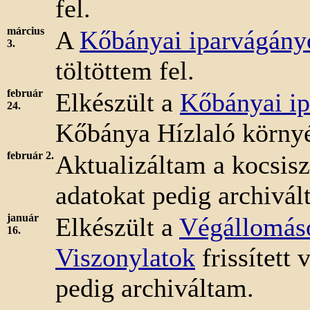
fel.
március
A
Kőbányai iparvágány
3.
töltöttem fel.
február
Elkészült a
Kőbányai ip
24.
Kőbánya Hízlaló körny
február 2.
Aktualizáltam a kocsis
adatokat pedig archivál
január
Elkészült a
Végállomás
16.
Viszonylatok
frissített 
pedig archiváltam.